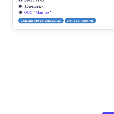
Бесплатно
Трансляция
ООО "МайТэк"
большие проекты/команды
бизнес аналитика