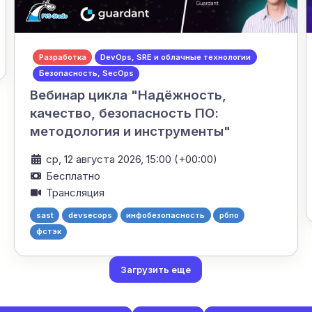
Разработка
DevOps, SRE и облачные технологии
Безопасность, SecOps
Вебинар цикла "Надёжность,
качество, безопасность ПО:
методология и инструменты"
ср, 12 августа 2026, 15:00 (+00:00)
Бесплатно
Трансляция
sast
devsecops
инфобезопасность
рбпо
фстэк
Загрузить еще