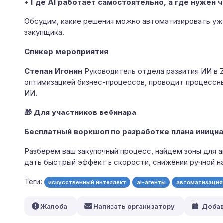
•
Где AI работает самостоятельно, а где нужен 
Обсудим, какие решения можно автоматизировать уже
закупщика.
Спикер мероприятия
Степан Игонин
Руководитель отдела развития ИИ в Z
оптимизацией бизнес-процессов, проводит процессн
ИИ.
🎁 Для участников вебинара
Бесплатный воркшоп по разработке плана инициа
Разберем ваш закупочный процесс, найдем зоны для 
дать быстрый эффект в скорости, снижении ручной на
Теги:
искусственный интеллект
ai-агенты
автоматизация
Жалоба
Написать организатору
Добав