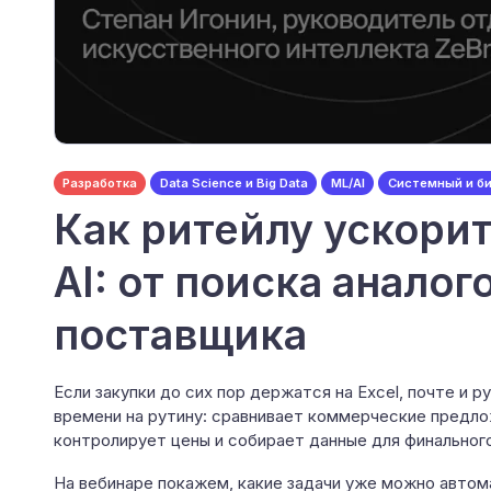
Разработка
Data Science и Big Data
ML/AI
Системный и б
Как ритейлу ускори
AI: от поиска аналог
поставщика
Если закупки до сих пор держатся на Excel, почте и 
времени на рутину: сравнивает коммерческие предло
контролирует цены и собирает данные для финальног
На вебинаре покажем, какие задачи уже можно автом