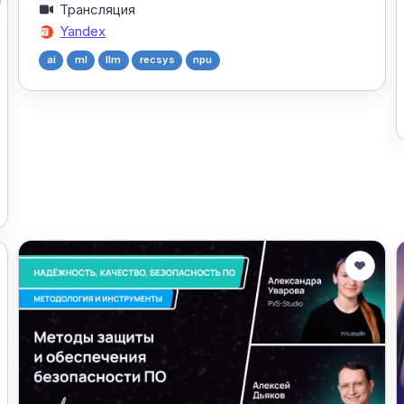
Трансляция
Yandex
ai
ml
llm
recsys
npu