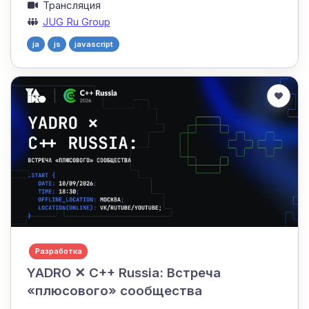
Трансляция
JUG Ru Group
ja
js
javascript
Разработка
YADRO ✕ C++ Russia: Встреча
«плюсового» сообщества