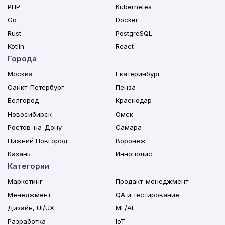
PHP
Kubernetes
Go
Docker
Rust
PostgreSQL
Kotlin
React
Города
Москва
Екатеринбург
Санкт-Петербург
Пенза
Белгород
Краснодар
Новосибирск
Омск
Ростов-на-Дону
Самара
Нижний Новгород
Воронеж
Казань
Иннополис
Категории
Маркетинг
Продакт-менеджмент
Менеджмент
QA и тестирование
Дизайн, UI/UX
ML/AI
Разработка
IoT