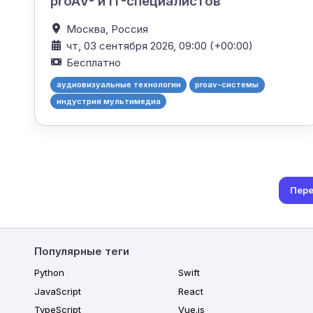
proAV- и IT-специалистов
Москва,
Россия
чт, 03 сентября 2026, 09:00 (+00:00)
Бесплатно
аудиовизуальные технологии
proav-системы
индустрия мультимедиа
Пере
Популярные теги
Python
Swift
JavaScript
React
TypeScript
Vue.js