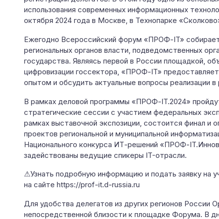
использования современных информационных технолог
октября 2024 года в Москве, в Технопарке «Сколково
Ежегодно Всероссийский форум «ПРОФ-IT» собирает
региональных органов власти, подведомственных ор
государства. Являясь первой в России площадкой, о
цифровизации госсектора, «ПРОФ-IT» предоставляет
опытом и обсудить актуальные вопросы реализации в
В рамках деловой программы «ПРОФ-IT.2024» пройдут
стратегические сессии с участием федеральных эксп
рамках выставочной экспозиции, состоится финал и 
проектов региональной и муниципальной информатиза
Национального конкурса ИТ-решений «ПРОФ-IT.Иннов
задействованы ведущие спикеры IT-отрасли.
⚠Узнать подробную информацию и подать заявку на 
на сайте https://prof-it.d-russia.ru
Для удобства делегатов из других регионов России 
непосредственной близости к площадке Форума. В дн