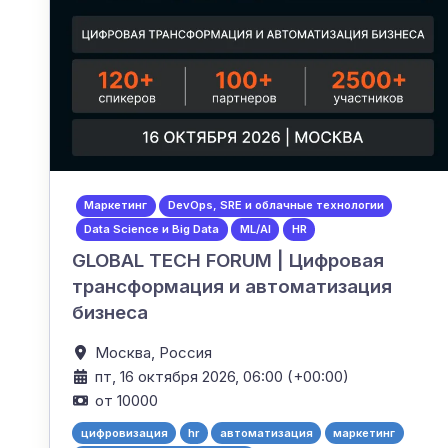
Маркетинг
DevOps, SRE и облачные технологии
Data Science и Big Data
ML/AI
HR
GLOBAL TECH FORUM | Цифровая
трансформация и автоматизация
бизнеса
Москва,
Россия
пт, 16 октября 2026, 06:00 (+00:00)
от 10000
цифровизация
hr
автоматизация
маркетинг