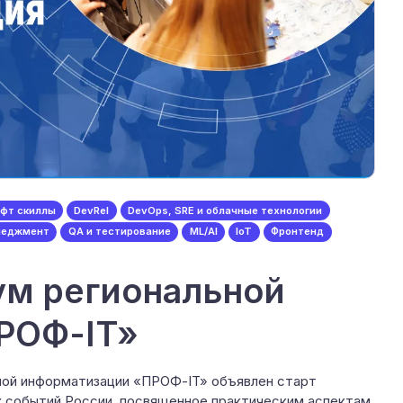
фт скиллы
DevRel
DevOps, SRE и облачные технологии
неджмент
QA и тестирование
ML/AI
IoT
Фронтенд
ум региональной
РОФ-IT»
ной информатизации «ПРОФ-IT» объявлен старт
ых событий России, посвященное практическим аспектам