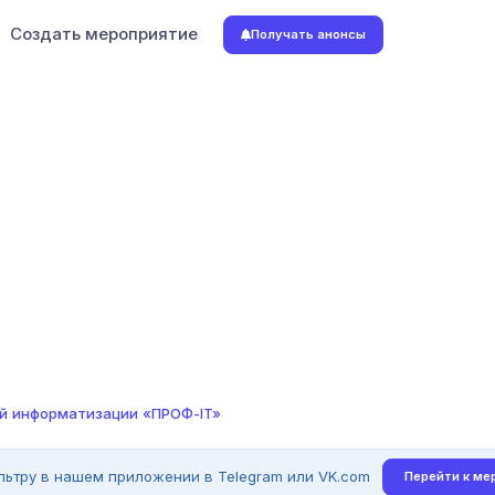
Создать мероприятие
Получать анонсы
й информатизации «ПРОФ-IT»
льтру в нашем приложении в Telegram или VK.com
Перейти к ме