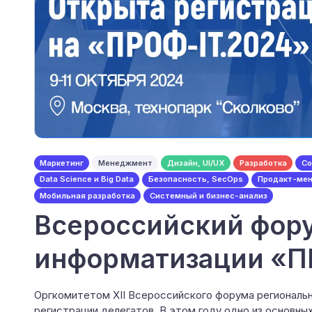
Маркетинг
Менеджмент
Дизайн, UI/UX
Разработка
Со
Data Science и Big Data
Безопасность, SecOps
Продакт-ме
Мобильная разработка
Системный и бизнес-анализ
Всероссийский фор
информатизации «П
Оргкомитетом XII Всероссийского форума региональ
регистрации делегатов. В этом году одно из основн