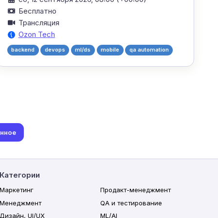
Бесплатно
Трансляция
Ozon Tech
backend
devops
ml/ds
mobile
qa automation
анное
Категории
Маркетинг
Продакт-менеджмент
Менеджмент
QA и тестирование
Дизайн, UI/UX
ML/AI