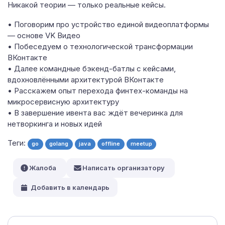
Никакой теории — только реальные кейсы.
• Поговорим про устройство единой видеоплатформы
— основе VK Видео
• Побеседуем о технологической трансформации
ВКонтакте
• Далее командные бэкенд-батлы с кейсами,
вдохновлёнными архитектурой ВКонтакте
• Расскажем опыт перехода финтех-команды на
микросервисную архитектуру
• В завершение ивента вас ждёт вечеринка для
нетворкинга и новых идей
Теги:
go
golang
java
offline
meetup
Жалоба
Написать организатору
Добавить в календарь