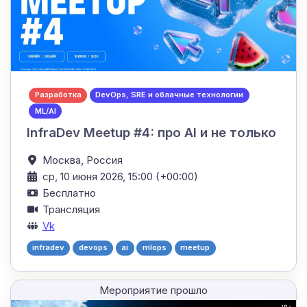
Разработка
DevOps, SRE и облачные технологии
ML/AI
InfraDev Meetup #4: про AI и не только
Москва,
Россия
ср, 10 июня 2026, 15:00 (+00:00)
Бесплатно
Трансляция
Vk
infradev
devops
ai
mlops
meetup
Мероприятие прошло