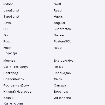
Python
Swift
JavaScript
React
TypeScript
Vue.js
Java
Angular
PHP
Kubernetes
Go
Docker
Rust
PostgreSQL
Kotlin
React
Города
Москва
Екатеринбург
Санкт-Петербург
Пенза
Белгород
Краснодар
Новосибирск
Омск
Ростов-на-Дону
Самара
Нижний Новгород
Воронеж
Казань
Иннополис
Категории