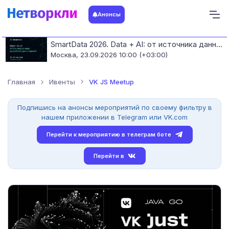
Анонсы
SmartData 2026. Data + AI: от источника данных до работающих моделей
Москва,
23.09.2026 10:00 (+03:00)
Главная
Ивенты
VK JS Meetup
Подпишись на анонсы мероприятий по своему фильтру в
нашем приложении в Telegram или VK.com
Перейти к мероприятию в телеграм боте
Перейти в