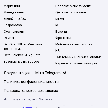
Маркетинг
Продакт-менеджмент
Менеджмент
QA и тестирование
Дизайн, UI/UX
ML/AI
Разработка
IoT
Софт скиллы
Бэкенд
DevRel
Фронтенд
DevOps, SRE и облачные
Мобильная разработка
технологии
HR
Data Science и Big Data
Системный и бизнес-анализ
Безопасность, SecOps
Карьера и личностный рост
Документация
Мы в Telegram
Политика конфиденциальности
Пользовательское соглашение
Используется Яндекс Метрика