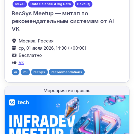
ML/AI
Data Science и Big Data
Бэкенд
RecSys Meetup — митап по
рекомендательным системам от AI
VK
Москва,
Россия
ср, 01 июля 2026, 14:30 (+00:00)
Бесплатно
Vk
ai
ml
recsys
recommendations
Мероприятие прошло