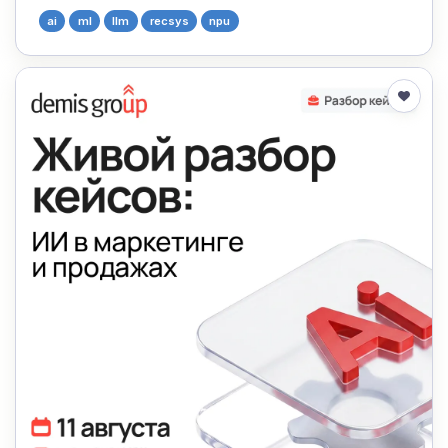
ai
ml
llm
recsys
npu