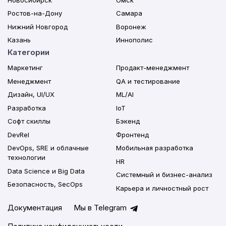
Ростов-на-Дону
Самара
Нижний Новгород
Воронеж
Казань
Иннополис
Категории
Маркетинг
Продакт-менеджмент
Менеджмент
QA и тестирование
Дизайн, UI/UX
ML/AI
Разработка
IoT
Софт скиллы
Бэкенд
DevRel
Фронтенд
DevOps, SRE и облачные
Мобильная разработка
технологии
HR
Data Science и Big Data
Системный и бизнес-анализ
Безопасность, SecOps
Карьера и личностный рост
Документация
Мы в Telegram