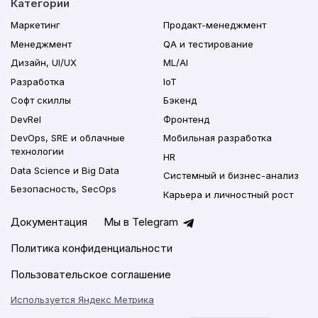
Категории
Маркетинг
Продакт-менеджмент
Менеджмент
QA и тестирование
Дизайн, UI/UX
ML/AI
Разработка
IoT
Софт скиллы
Бэкенд
DevRel
Фронтенд
DevOps, SRE и облачные
Мобильная разработка
технологии
HR
Data Science и Big Data
Системный и бизнес-анализ
Безопасность, SecOps
Карьера и личностный рост
Документация
Мы в Telegram
Политика конфиденциальности
Пользовательское соглашение
Используется Яндекс Метрика