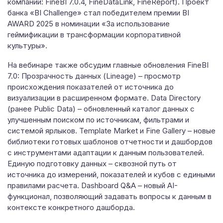
компании: FineBI 7.0.4, FineDataLink, FineReport). Проект
банка «BI Challenge» стал победителем премии BI
AWARD 2025 в номинации «За использование
геймификации в трансформации корпоративной
культуры».
На вебинаре также обсудим главные обновления FineBI
7.0: Прозрачность данных (Lineage) – просмотр
происхождения показателей от источника до
визуализации в расширенном формате. Data Directory
(ранее Public Data) – обновленный каталог данных с
улучшенным поиском по источникам, фильтрами и
системой ярлыков. Template Market и Fine Gallery – новые
библиотеки готовых шаблонов отчетности и дашбордов
с инструментами адаптации к данным пользователей.
Единую подготовку данных – сквозной путь от
источника до измерений, показателей и кубов с едиными
правилами расчета. Dashboard Q&A – новый AI-
функционал, позволяющий задавать вопросы к данным в
контексте конкретного дашборда.