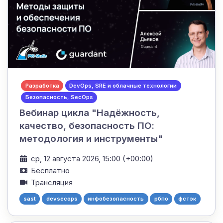
Разработка
DevOps, SRE и облачные технологии
Безопасность, SecOps
Вебинар цикла "Надёжность,
качество, безопасность ПО:
методология и инструменты"
ср, 12 августа 2026, 15:00 (+00:00)
Бесплатно
Трансляция
sast
devsecops
инфобезопасность
рбпо
фстэк