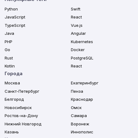
Python
Swift
JavaScript
React
TypeScript
Vue.js
Java
Angular
PHP
Kubernetes
Go
Docker
Rust
PostgreSQL
Kotlin
React
Города
Москва
Екатеринбург
Санкт-Петербург
Пенза
Белгород
Краснодар
Новосибирск
Омск
Ростов-на-Дону
Самара
Нижний Новгород
Воронеж
Казань
Иннополис