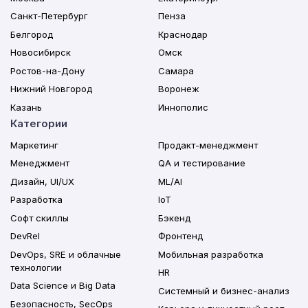
Санкт-Петербург
Пенза
Белгород
Краснодар
Новосибирск
Омск
Ростов-на-Дону
Самара
Нижний Новгород
Воронеж
Казань
Иннополис
Категории
Маркетинг
Продакт-менеджмент
Менеджмент
QA и тестирование
Дизайн, UI/UX
ML/AI
Разработка
IoT
Софт скиллы
Бэкенд
DevRel
Фронтенд
DevOps, SRE и облачные
Мобильная разработка
технологии
HR
Data Science и Big Data
Системный и бизнес-анализ
Безопасность, SecOps