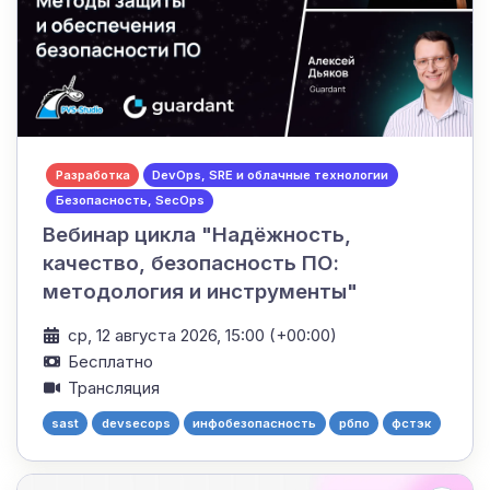
Разработка
DevOps, SRE и облачные технологии
Безопасность, SecOps
Вебинар цикла "Надёжность,
качество, безопасность ПО:
методология и инструменты"
ср, 12 августа 2026, 15:00 (+00:00)
Бесплатно
Трансляция
sast
devsecops
инфобезопасность
рбпо
фстэк