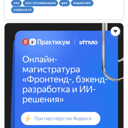
seo
seo-оптимизация
geo
маркетинг
нейросети