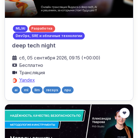
ML/AI
Разработка
DevOps, SRE и облачные технологии
deep tech night
сб, 05 сентября 2026, 09:15 (+00:00)
Бесплатно
Трансляция
Yandex
ai
ml
llm
recsys
npu