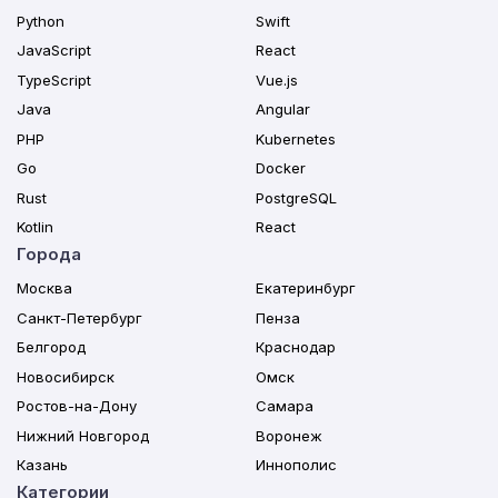
Python
Swift
JavaScript
React
TypeScript
Vue.js
Java
Angular
PHP
Kubernetes
Go
Docker
Rust
PostgreSQL
Kotlin
React
Города
Москва
Екатеринбург
Санкт-Петербург
Пенза
Белгород
Краснодар
Новосибирск
Омск
Ростов-на-Дону
Самара
Нижний Новгород
Воронеж
Казань
Иннополис
Категории