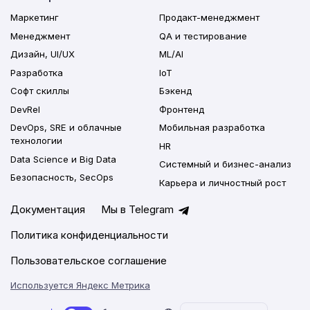
Маркетинг
Продакт-менеджмент
Менеджмент
QA и тестирование
Дизайн, UI/UX
ML/AI
Разработка
IoT
Софт скиллы
Бэкенд
DevRel
Фронтенд
DevOps, SRE и облачные
Мобильная разработка
технологии
HR
Data Science и Big Data
Системный и бизнес-анализ
Безопасность, SecOps
Карьера и личностный рост
Документация
Мы в Telegram
Политика конфиденциальности
Пользовательское соглашение
Используется Яндекс Метрика