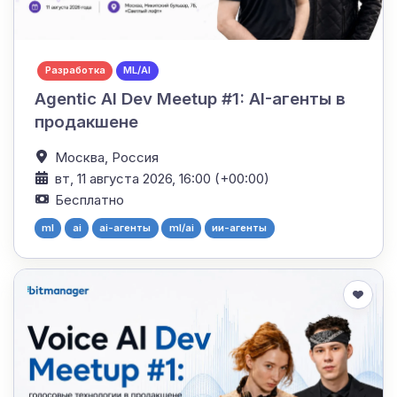
Разработка
ML/AI
Agentic AI Dev Meetup #1: AI-агенты в
продакшене
Москва,
Россия
вт, 11 августа 2026, 16:00 (+00:00)
Бесплатно
ml
ai
ai-агенты
ml/ai
ии-агенты