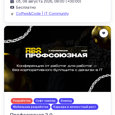
сб, 08 августа 2026, 08:00 (+00:00)
Бесплатно
Coffee&Code | IT Community
Разработка
Софт скиллы
Бэкенд
Мобильная разработка
Карьера и личностный рост
Профсоюзная 2.0