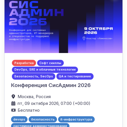
Разработка
Софт скиллы
DevOps, SRE и облачные технологии
Безопасность, SecOps
QA и тестирование
Конференция СисАдмин 2026
Москва,
Россия
пт, 09 октября 2026, 07:00 (+00:00)
Бесплатно
devops
безопасность
it-инфраструктура
системное администрирование