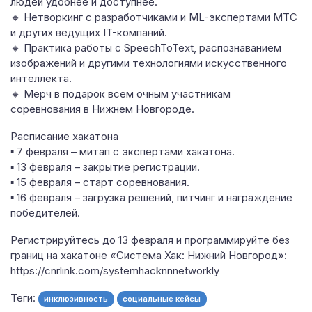
людей удобнее и доступнее.
🔸 Нетворкинг с разработчиками и ML-экспертами МТС
и других ведущих IT-компаний.
🔸 Практика работы с SpeechToText, распознаванием
изображений и другими технологиями искусственного
интеллекта.
🔸 Мерч в подарок всем очным участникам
соревнования в Нижнем Новгороде.
Расписание хакатона
▪️ 7 февраля – митап с экспертами хакатона.
▪️ 13 февраля – закрытие регистрации.
▪️ 15 февраля – старт соревнования.
▪️ 16 февраля – загрузка решений, питчинг и награждение
победителей.
Регистрируйтесь до 13 февраля и программируйте без
границ на хакатоне «Система Хак: Нижний Новгород»:
https://cnrlink.com/systemhacknnnetworkly
Теги:
инклюзивность
социальные кейсы