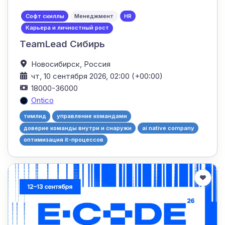
Софт скиллы
Менеджмент
HR
Карьера и личностный рост
TeamLead Сибирь
Новосибирск,
Россия
чт, 10 сентября 2026, 02:00 (+00:00)
18000-36000
Ontico
тимлид
управление командами
доверие команды внутри и снаружи
ai native company
оптимизация it-процессов