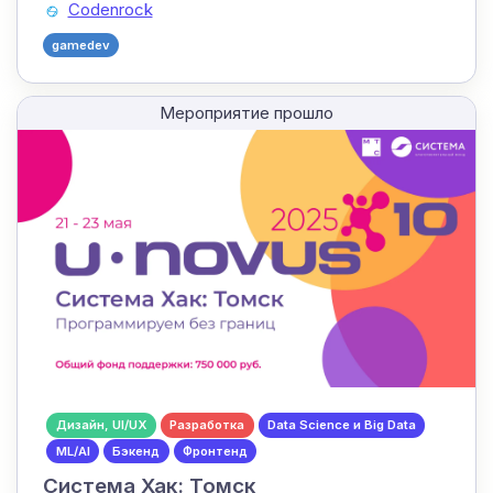
Codenrock
gamedev
Мероприятие прошло
Дизайн, UI/UX
Разработка
Data Science и Big Data
ML/AI
Бэкенд
Фронтенд
Система Хак: Томск