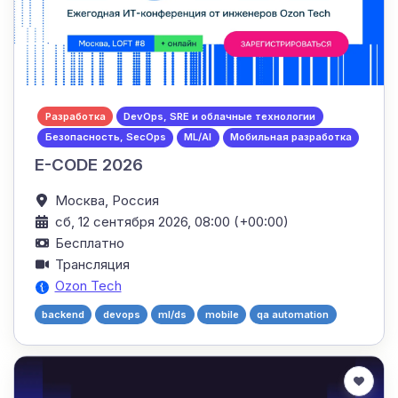
Разработка
DevOps, SRE и облачные технологии
Безопасность, SecOps
ML/AI
Мобильная разработка
E-CODE 2026
Москва,
Россия
сб, 12 сентября 2026, 08:00 (+00:00)
Бесплатно
Трансляция
Ozon Tech
backend
devops
ml/ds
mobile
qa automation