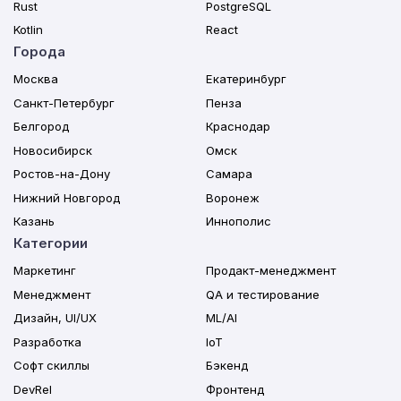
Rust
PostgreSQL
Kotlin
React
Города
Москва
Екатеринбург
Санкт-Петербург
Пенза
Белгород
Краснодар
Новосибирск
Омск
Ростов-на-Дону
Самара
Нижний Новгород
Воронеж
Казань
Иннополис
Категории
Маркетинг
Продакт-менеджмент
Менеджмент
QA и тестирование
Дизайн, UI/UX
ML/AI
Разработка
IoT
Софт скиллы
Бэкенд
DevRel
Фронтенд