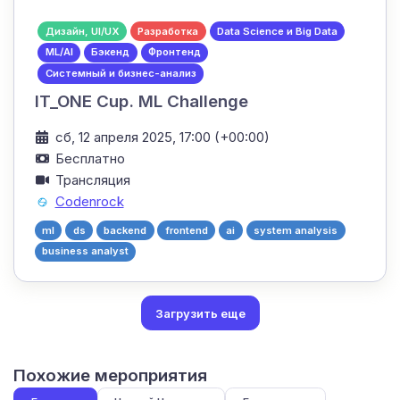
Дизайн, UI/UX
Разработка
Data Science и Big Data
ML/AI
Бэкенд
Фронтенд
Системный и бизнес-анализ
IT_ONE Cup. ML Challenge
сб, 12 апреля 2025, 17:00 (+00:00)
Бесплатно
Трансляция
Codenrock
ml
ds
backend
frontend
ai
system analysis
business analyst
Загрузить еще
Похожие мероприятия