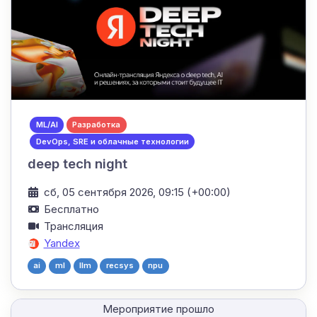
ML/AI
Разработка
DevOps, SRE и облачные технологии
deep tech night
сб, 05 сентября 2026, 09:15 (+00:00)
Бесплатно
Трансляция
Yandex
ai
ml
llm
recsys
npu
Мероприятие прошло