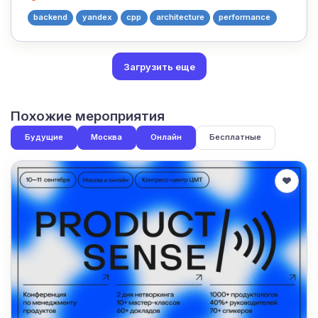
backend
yandex
cpp
architecture
performance
Загрузить еще
Похожие мероприятия
Будущие
Москва
Онлайн
Бесплатные