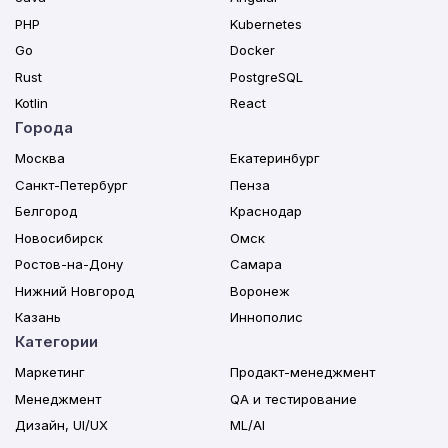
PHP
Kubernetes
Go
Docker
Rust
PostgreSQL
Kotlin
React
Города
Москва
Екатеринбург
Санкт-Петербург
Пенза
Белгород
Краснодар
Новосибирск
Омск
Ростов-на-Дону
Самара
Нижний Новгород
Воронеж
Казань
Иннополис
Категории
Маркетинг
Продакт-менеджмент
Менеджмент
QA и тестирование
Дизайн, UI/UX
ML/AI