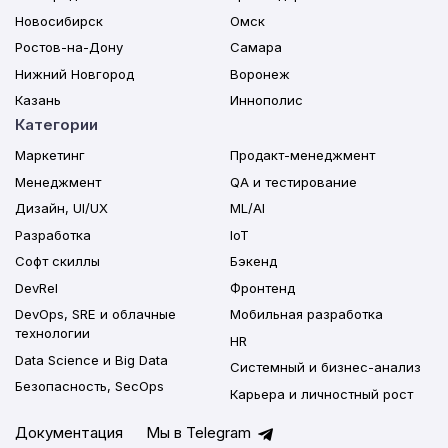
Новосибирск
Омск
Ростов-на-Дону
Самара
Нижний Новгород
Воронеж
Казань
Иннополис
Категории
Маркетинг
Продакт-менеджмент
Менеджмент
QA и тестирование
Дизайн, UI/UX
ML/AI
Разработка
IoT
Софт скиллы
Бэкенд
DevRel
Фронтенд
DevOps, SRE и облачные
Мобильная разработка
технологии
HR
Data Science и Big Data
Системный и бизнес-анализ
Безопасность, SecOps
Карьера и личностный рост
Документация
Мы в Telegram