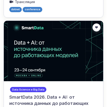
Трансляция
dotnet
conference
Data Science и Big Data
SmartData 2026. Data + AI: от
источника данных до работающих