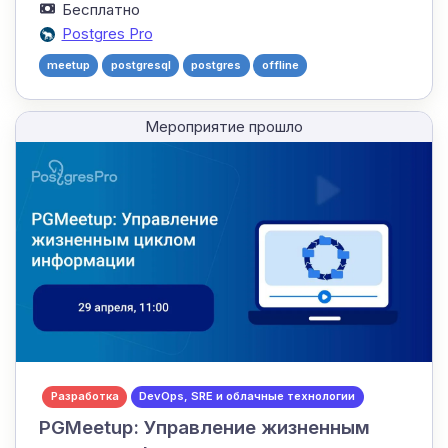
Бесплатно
Postgres Pro
meetup
postgresql
postgres
offline
Мероприятие прошло
Разработка
DevOps, SRE и облачные технологии
PGMeetup: Управление жизненным