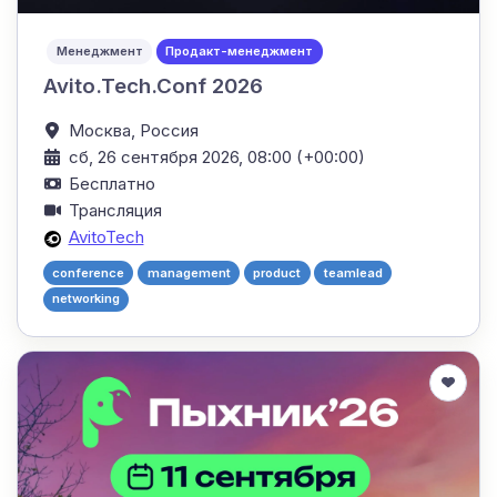
Менеджмент
Продакт-менеджмент
Avito.Tech.Conf 2026
Москва,
Россия
сб, 26 сентября 2026, 08:00 (+00:00)
Бесплатно
Трансляция
AvitoTech
conference
management
product
teamlead
networking