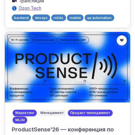
Трансляция
Ozon Tech
backend
devops
ml/ds
mobile
qa automation
Маркетинг
Менеджмент
Продакт-менеджмент
ML/AI
ProductSense'26 — конференция по