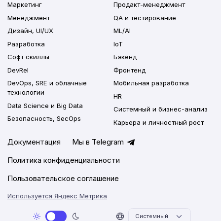
Маркетинг
Продакт-менеджмент
Менеджмент
QA и тестирование
Дизайн, UI/UX
ML/AI
Разработка
IoT
Софт скиллы
Бэкенд
DevRel
Фронтенд
DevOps, SRE и облачные
Мобильная разработка
технологии
HR
Data Science и Big Data
Системный и бизнес-анализ
Безопасность, SecOps
Карьера и личностный рост
Документация
Мы в Telegram
Политика конфиденциальности
Пользовательское соглашение
Используется Яндекс Метрика