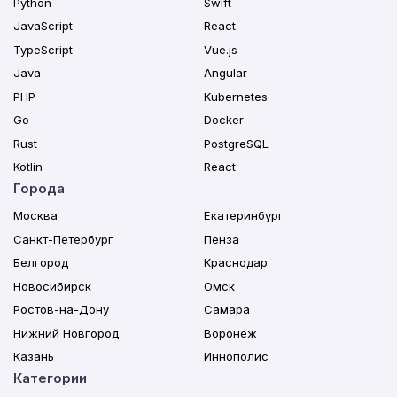
Python
Swift
JavaScript
React
TypeScript
Vue.js
Java
Angular
PHP
Kubernetes
Go
Docker
Rust
PostgreSQL
Kotlin
React
Города
Москва
Екатеринбург
Санкт-Петербург
Пенза
Белгород
Краснодар
Новосибирск
Омск
Ростов-на-Дону
Самара
Нижний Новгород
Воронеж
Казань
Иннополис
Категории