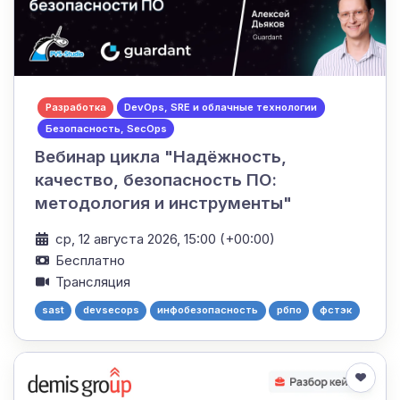
Разработка
DevOps, SRE и облачные технологии
Безопасность, SecOps
Вебинар цикла "Надёжность,
качество, безопасность ПО:
методология и инструменты"
ср, 12 августа 2026, 15:00 (+00:00)
Бесплатно
Трансляция
sast
devsecops
инфобезопасность
рбпо
фстэк