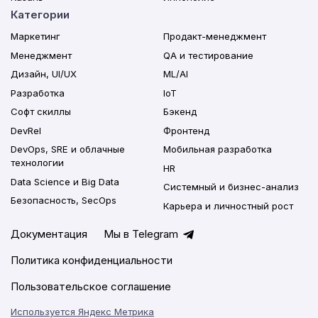
Категории
Маркетинг
Продакт-менеджмент
Менеджмент
QA и тестирование
Дизайн, UI/UX
ML/AI
Разработка
IoT
Софт скиллы
Бэкенд
DevRel
Фронтенд
DevOps, SRE и облачные
Мобильная разработка
технологии
HR
Data Science и Big Data
Системный и бизнес-анализ
Безопасность, SecOps
Карьера и личностный рост
Документация
Мы в Telegram
Политика конфиденциальности
Пользовательское соглашение
Используется Яндекс Метрика