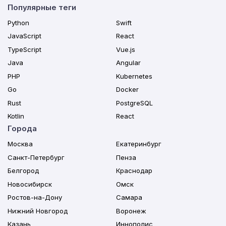
Популярные теги
Python
Swift
JavaScript
React
TypeScript
Vue.js
Java
Angular
PHP
Kubernetes
Go
Docker
Rust
PostgreSQL
Kotlin
React
Города
Москва
Екатеринбург
Санкт-Петербург
Пенза
Белгород
Краснодар
Новосибирск
Омск
Ростов-на-Дону
Самара
Нижний Новгород
Воронеж
Казань
Иннополис