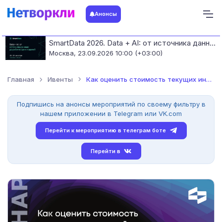
Анонсы
SmartData 2026. Data + AI: от источника данных до работающих моделей
Москва,
23.09.2026 10:00 (+03:00)
Главная
Ивенты
Как оценить стоимость текущих интеграций и понять, когда пере...
Подпишись на анонсы мероприятий по своему фильтру в
нашем приложении в Telegram или VK.com
Перейти к мероприятию в телеграм боте
Перейти в