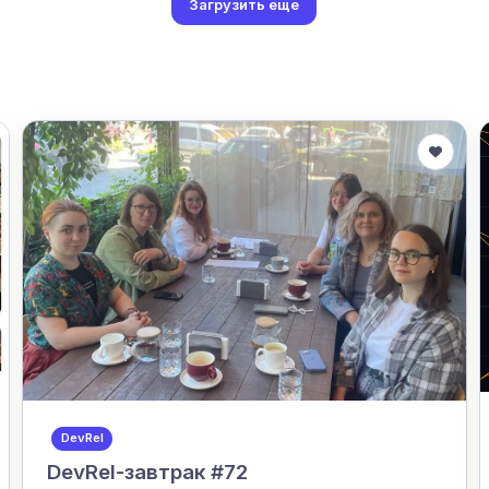
Загрузить еще
DevRel
DevRel-завтрак #72