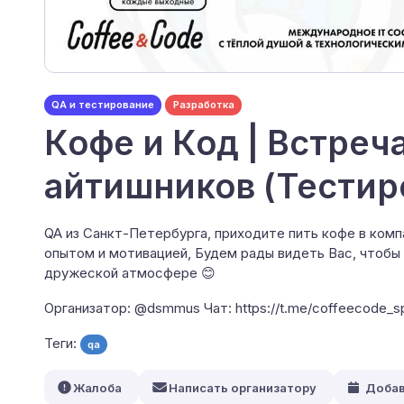
QA и тестирование
Разработка
Кофе и Код | Встреч
айтишников (Тестир
QA из Санкт-Петербурга, приходите пить кофе в ком
опытом и мотивацией, Будем рады видеть Вас, чтобы
дружеской атмосфере 😊
Организатор: @dsmmus Чат: https://t.me/coffeecode_s
Теги:
qa
Жалоба
Написать организатору
Добав