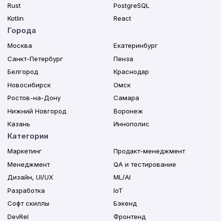
Rust
PostgreSQL
Kotlin
React
Города
Москва
Екатеринбург
Санкт-Петербург
Пенза
Белгород
Краснодар
Новосибирск
Омск
Ростов-на-Дону
Самара
Нижний Новгород
Воронеж
Казань
Иннополис
Категории
Маркетинг
Продакт-менеджмент
Менеджмент
QA и тестирование
Дизайн, UI/UX
ML/AI
Разработка
IoT
Софт скиллы
Бэкенд
DevRel
Фронтенд