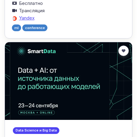
Бесплатно
Трансляция
Yandex
ml
conference
Data Science и Big Data