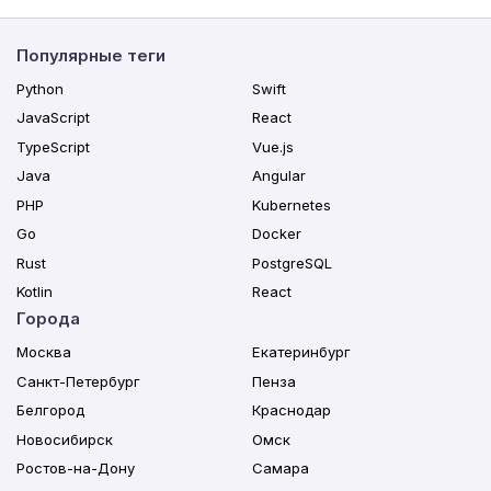
Популярные теги
Python
Swift
JavaScript
React
TypeScript
Vue.js
Java
Angular
PHP
Kubernetes
Go
Docker
Rust
PostgreSQL
Kotlin
React
Города
Москва
Екатеринбург
Санкт-Петербург
Пенза
Белгород
Краснодар
Новосибирск
Омск
Ростов-на-Дону
Самара