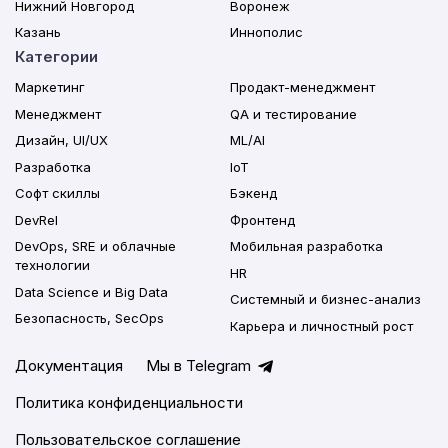
Нижний Новгород
Воронеж
Казань
Иннополис
Категории
Маркетинг
Продакт-менеджмент
Менеджмент
QA и тестирование
Дизайн, UI/UX
ML/AI
Разработка
IoT
Софт скиллы
Бэкенд
DevRel
Фронтенд
DevOps, SRE и облачные
Мобильная разработка
технологии
HR
Data Science и Big Data
Системный и бизнес-анализ
Безопасность, SecOps
Карьера и личностный рост
Документация
Мы в Telegram
Политика конфиденциальности
Пользовательское соглашение