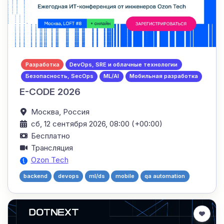
Разработка
DevOps, SRE и облачные технологии
Безопасность, SecOps
ML/AI
Мобильная разработка
E-CODE 2026
Москва,
Россия
сб, 12 сентября 2026, 08:00 (+00:00)
Бесплатно
Трансляция
Ozon Tech
backend
devops
ml/ds
mobile
qa automation