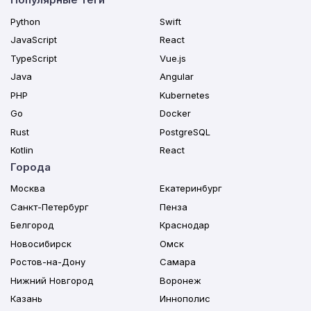
Python
Swift
JavaScript
React
TypeScript
Vue.js
Java
Angular
PHP
Kubernetes
Go
Docker
Rust
PostgreSQL
Kotlin
React
Города
Москва
Екатеринбург
Санкт-Петербург
Пенза
Белгород
Краснодар
Новосибирск
Омск
Ростов-на-Дону
Самара
Нижний Новгород
Воронеж
Казань
Иннополис