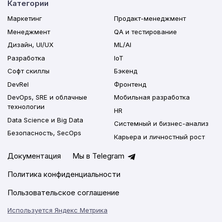
Категории
Маркетинг
Продакт-менеджмент
Менеджмент
QA и тестирование
Дизайн, UI/UX
ML/AI
Разработка
IoT
Софт скиллы
Бэкенд
DevRel
Фронтенд
DevOps, SRE и облачные
Мобильная разработка
технологии
HR
Data Science и Big Data
Системный и бизнес-анализ
Безопасность, SecOps
Карьера и личностный рост
Документация
Мы в Telegram
Политика конфиденциальности
Пользовательское соглашение
Используется Яндекс Метрика