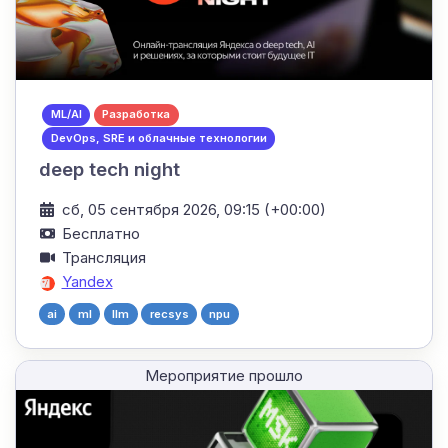
ML/AI
Разработка
DevOps, SRE и облачные технологии
deep tech night
сб, 05 сентября 2026, 09:15 (+00:00)
Бесплатно
Трансляция
Yandex
ai
ml
llm
recsys
npu
Мероприятие прошло