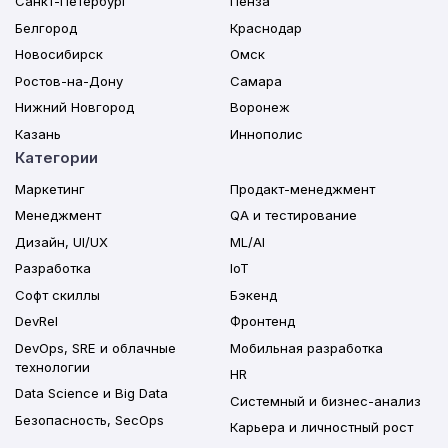
Санкт-Петербург
Пенза
Белгород
Краснодар
Новосибирск
Омск
Ростов-на-Дону
Самара
Нижний Новгород
Воронеж
Казань
Иннополис
Категории
Маркетинг
Продакт-менеджмент
Менеджмент
QA и тестирование
Дизайн, UI/UX
ML/AI
Разработка
IoT
Софт скиллы
Бэкенд
DevRel
Фронтенд
DevOps, SRE и облачные
Мобильная разработка
технологии
HR
Data Science и Big Data
Системный и бизнес-анализ
Безопасность, SecOps
Карьера и личностный рост