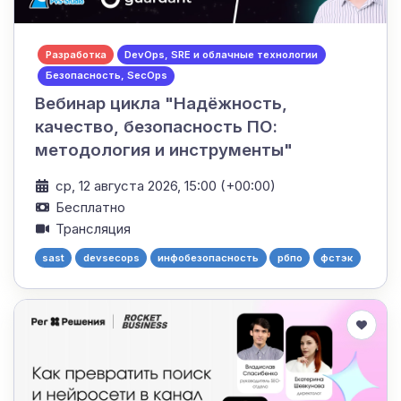
Разработка
DevOps, SRE и облачные технологии
Безопасность, SecOps
Вебинар цикла "Надёжность,
качество, безопасность ПО:
методология и инструменты"
ср, 12 августа 2026, 15:00 (+00:00)
Бесплатно
Трансляция
sast
devsecops
инфобезопасность
рбпо
фстэк