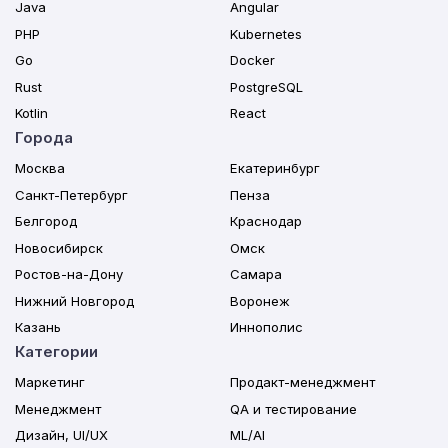
Java
Angular
PHP
Kubernetes
Go
Docker
Rust
PostgreSQL
Kotlin
React
Города
Москва
Екатеринбург
Санкт-Петербург
Пенза
Белгород
Краснодар
Новосибирск
Омск
Ростов-на-Дону
Самара
Нижний Новгород
Воронеж
Казань
Иннополис
Категории
Маркетинг
Продакт-менеджмент
Менеджмент
QA и тестирование
Дизайн, UI/UX
ML/AI