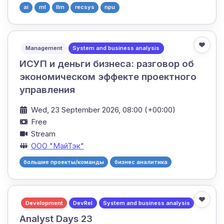
ai
ml
llm
recsys
npu
Management
System and business analysis
ИСУП и деньги бизнеса: разговор об
экономическом эффекте проектного
управления
Wed, 23 September 2026, 08:00 (+00:00)
Free
Stream
ООО "МайТэк"
большие проекты/команды
бизнес аналитика
Development
DevRel
System and business analysis
Analyst Days 23