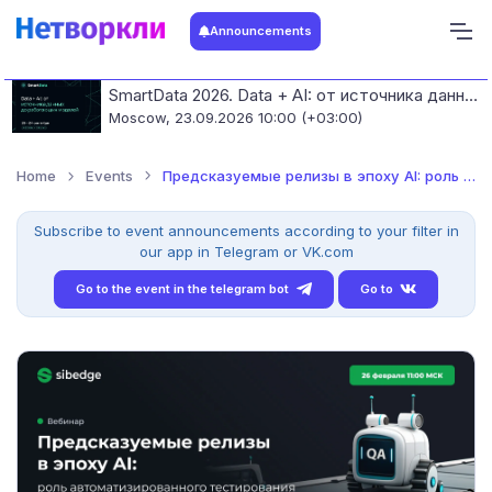
Announcements
SmartData 2026. Data + AI: от источника данных до работающих моделей
Moscow,
23.09.2026 10:00 (+03:00)
Home
Events
Предсказуемые релизы в эпоху AI: роль автоматизированного тес...
Subscribe to event announcements according to your filter in
our app in Telegram or VK.com
Go to the event in the telegram bot
Go to