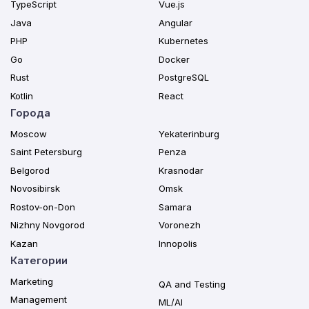
TypeScript
Vue.js
Java
Angular
PHP
Kubernetes
Go
Docker
Rust
PostgreSQL
Kotlin
React
Города
Moscow
Yekaterinburg
Saint Petersburg
Penza
Belgorod
Krasnodar
Novosibirsk
Omsk
Rostov-on-Don
Samara
Nizhny Novgorod
Voronezh
Kazan
Innopolis
Категории
Marketing
QA and Testing
Management
ML/AI