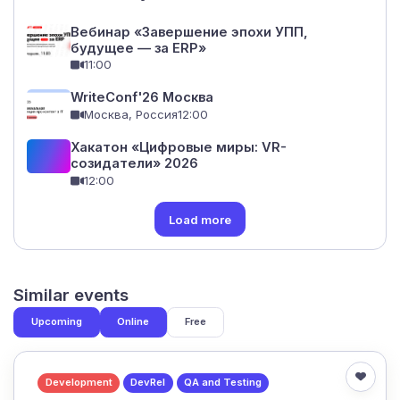
Вебинар «Завершение эпохи УПП,
будущее — за ERP»
11:00
WriteConf'26 Москва
Москва, Россия
12:00
Хакатон «Цифровые миры: VR-
созидатели» 2026
12:00
Load more
Similar events
Upcoming
Online
Free
Development
DevRel
QA and Testing