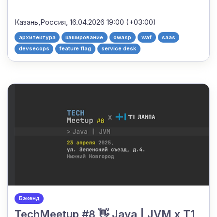
Казань,Россия,
16.04.2026 19:00 (+03:00)
архитектура
кэширование
owasp
waf
saas
devsecops
feature flag
service desk
Бэкенд
TechMeetup #8 👋 Java | JVM x T1