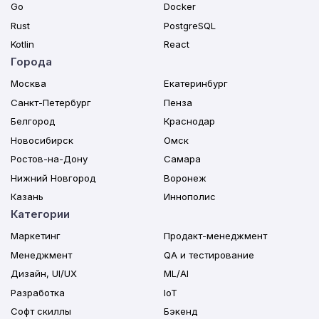
Go
Docker
Rust
PostgreSQL
Kotlin
React
Города
Москва
Екатеринбург
Санкт-Петербург
Пенза
Белгород
Краснодар
Новосибирск
Омск
Ростов-на-Дону
Самара
Нижний Новгород
Воронеж
Казань
Иннополис
Категории
Маркетинг
Продакт-менеджмент
Менеджмент
QA и тестирование
Дизайн, UI/UX
ML/AI
Разработка
IoT
Софт скиллы
Бэкенд