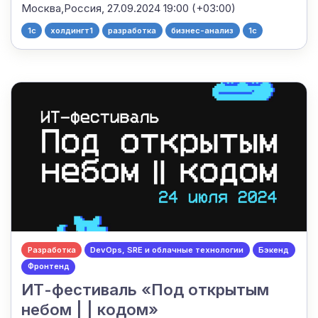
Москва,Россия,
27.09.2024 19:00 (+03:00)
1c
холдингт1
разработка
бизнес-анализ
1с
Разработка
DevOps, SRE и облачные технологии
Бэкенд
Фронтенд
ИТ-фестиваль «Под открытым
небом | | кодом»