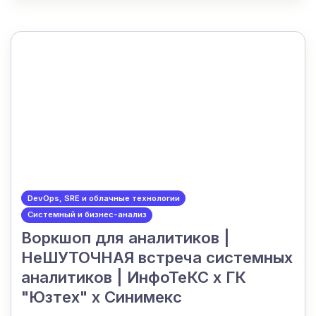
DevOps, SRE и облачные технологии
Системный и бизнес-анализ
Воркшоп для аналитиков |
НеШУТОЧНАЯ встреча системных
аналитиков | ИнфоТеКС х ГК
"Юзтех" х Синимекс