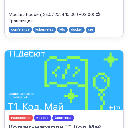
Москва,Россия,
24.07.2024 10:00 (+03:00)
📺
Трансляция
conference
kubernetes
k8s
docker
sre
Разработка
Бэкенд
Фронтенд
Кодинг-марафон Т1.Код.Май