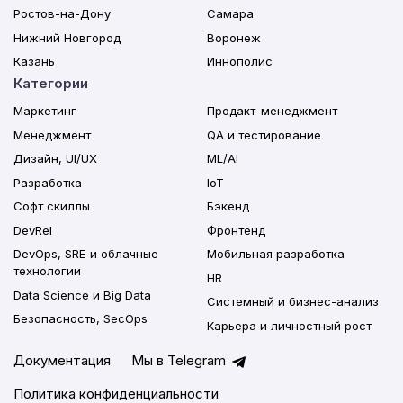
Ростов-на-Дону
Самара
Нижний Новгород
Воронеж
Казань
Иннополис
Категории
Маркетинг
Продакт-менеджмент
Менеджмент
QA и тестирование
Дизайн, UI/UX
ML/AI
Разработка
IoT
Софт скиллы
Бэкенд
DevRel
Фронтенд
DevOps, SRE и облачные
Мобильная разработка
технологии
HR
Data Science и Big Data
Системный и бизнес-анализ
Безопасность, SecOps
Карьера и личностный рост
Документация
Мы в Telegram
Политика конфиденциальности