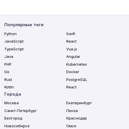
Популярные теги
Python
Swift
JavaScript
React
TypeScript
Vue.js
Java
Angular
PHP
Kubernetes
Go
Docker
Rust
PostgreSQL
Kotlin
React
Города
Москва
Екатеринбург
Санкт-Петербург
Пенза
Белгород
Краснодар
Новосибирск
Омск