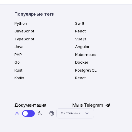
Популярные теги
Python
Swift
JavaScript
React
TypeScript
Vue.js
Java
Angular
PHP
Kubernetes
Go
Docker
Rust
PostgreSQL
Kotlin
React
Документация
Мы в Telegram