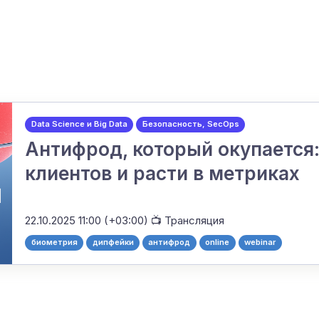
Data Science и Big Data
Безопасность, SecOps
Антифрод, который окупается:
клиентов и расти в метриках
22.10.2025 11:00 (+03:00)
📺 Трансляция
биометрия
дипфейки
антифрод
online
webinar