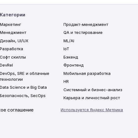
Категории
Маркетинг
Продакт-менеджмент
Менеджмент
QA и тестирование
Дизайн, UI/UX
ML/AI
Разработка
IoT
Софт скиллы
Бэкенд
DevRel
Фронтенд
DevOps, SRE и облачные
Мобильная разработка
технологии
HR
Data Science и Big Data
Системный и бизнес-анализ
Безопасность, SecOps
Карьера и личностный рост
ое соглашение
Используется Яндекс Метрика