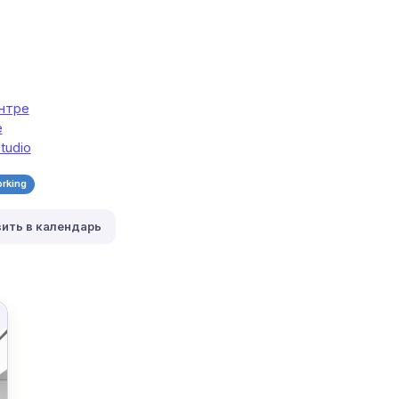
ентре
е
tudio
rking
ить в календарь