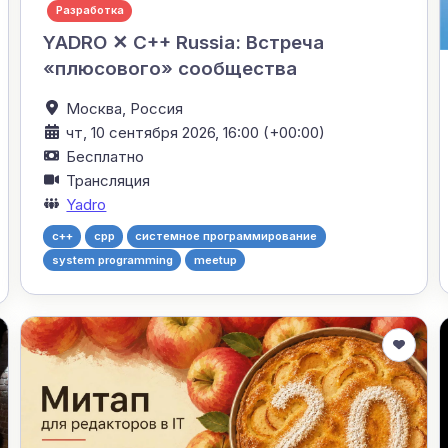
Разработка
YADRO ✕ C++ Russia: Встреча
«плюсового» сообщества
Москва,
Россия
чт, 10 сентября 2026, 16:00 (+00:00)
Бесплатно
Трансляция
Yadro
c++
cpp
системное программирование
system programming
meetup