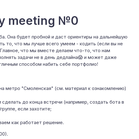
y meeting №0
ба. Она будет пробной и даст ориентиры на дальнейшую
 то, что мы лучше всего умеем - кодить (если вы не
 Главное, что мы вместе делаем что-то, что нам
полнять задачи не в день дедлайна😱 и может даже
отличным способом набить себе портфолио!
 на метро "Смоленская" (см. материал к ознакомлению)
 сделать до конца встречи (например, создать бота в
группе, если захотите;
ваем как работает решение.
00).