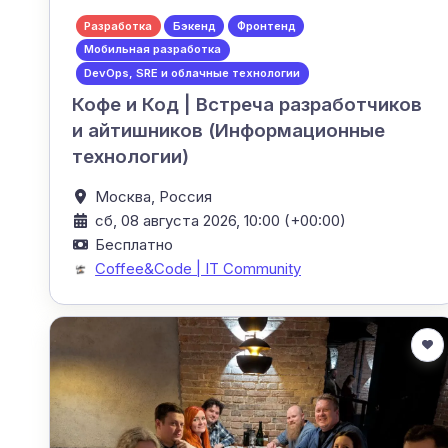
Разработка
Бэкенд
Фронтенд
Мобильная разработка
DevOps, SRE и облачные технологии
Кофе и Код | Встреча разработчиков
и айтишников (Информационные
технологии)
Москва,
Россия
сб, 08 августа 2026, 10:00 (+00:00)
Бесплатно
Coffee&Code | IT Community