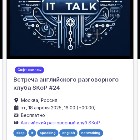
Софт скиллы
Встреча английского разговорного
клуба SKoP #24
Москва,
Россия
пт, 18 апреля 2025, 16:00 (+00:00)
Бесплатно
Английский разговорный клуб SKoP
skop
it
speaking
english
networking