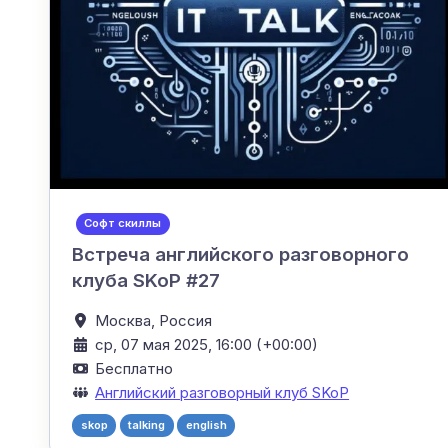
Софт скиллы
Встреча английского разговорного
клуба SKoP #27
Москва,
Россия
ср, 07 мая 2025, 16:00 (+00:00)
Бесплатно
Английский разговорный клуб SKoP
skop
talking
english