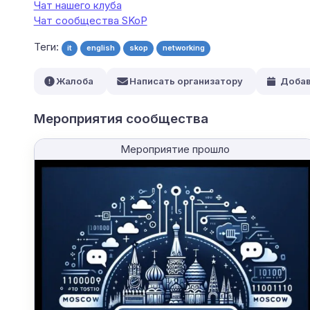
Чат нашего клуба
Чат сообщества SKoP
Теги:
it
english
skop
networking
Жалоба
Написать организатору
Добав
Мероприятия сообщества
Мероприятие прошло