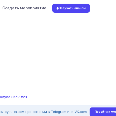
Создать мероприятие
Получать анонсы
 клуба SKoP #23
льтру в нашем приложении в Telegram или VK.com
Перейти к ме