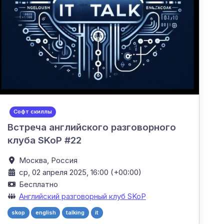
Софт скиллы
Встреча английского разговорного
клуба SKoP #22
Москва,
Россия
ср, 02 апреля 2025, 16:00 (+00:00)
Бесплатно
Английский разговорный клуб SKoP
skop
english
talking
it