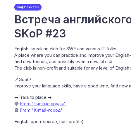
Софт скиллы
Встреча английского
SKoP #23
English-speaking club for SWE and various IT folks.
A place where you can practice and improve your English
find new friends, and possibly even a new job. ☺️
The club is non-profit and suitable for any level of Englis
📌Goal📌
Improve your language skills, have a good time, find new 
➡️Trails to place ➡️
🔴
From "Чистые пруды"
🟣
From "Китай-город"
English, open-source, non-profit ;)