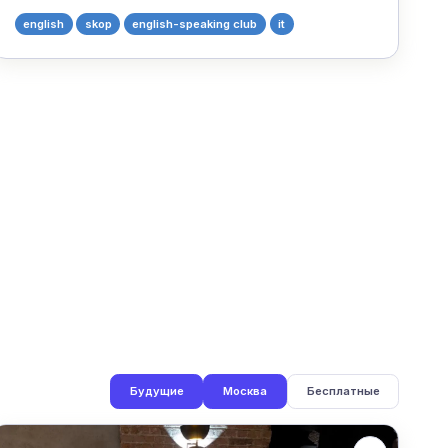
english
skop
english-speaking club
it
Будущие
Москва
Бесплатные