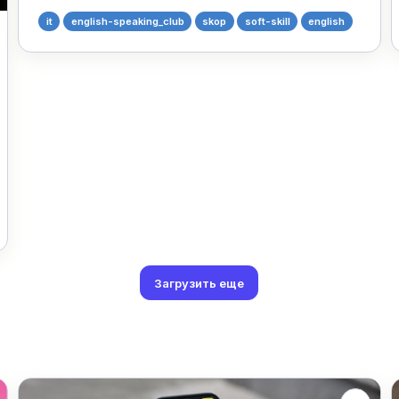
it
english-speaking_club
skop
soft-skill
english
Загрузить еще