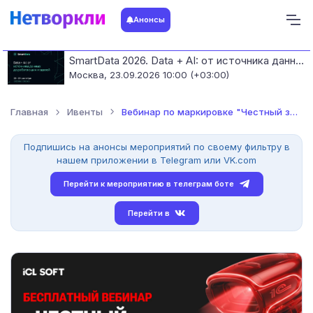
Анонсы
SmartData 2026. Data + AI: от источника данных до работающих моделей
Москва,
23.09.2026 10:00 (+03:00)
Главная
Ивенты
Вебинар по маркировке "Честный знак" в 1С
Подпишись на анонсы мероприятий по своему фильтру в
нашем приложении в Telegram или VK.com
Перейти к мероприятию в телеграм боте
Перейти в