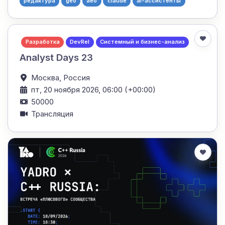
редактура
geo
aeo
claude
ai-ассистенты
Разработка
DevRel
Системный и бизнес-анализ
Analyst Days 23
Москва,
Россия
пт, 20 ноября 2026, 06:00 (+00:00)
50000
Трансляция