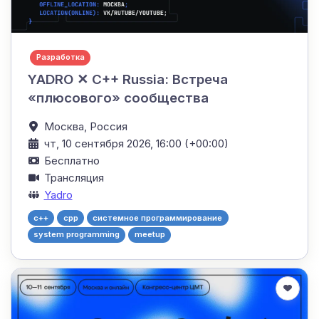
Разработка
YADRO ✕ C++ Russia: Встреча
«плюсового» сообщества
Москва,
Россия
чт, 10 сентября 2026, 16:00 (+00:00)
Бесплатно
Трансляция
Yadro
c++
cpp
системное программирование
system programming
meetup