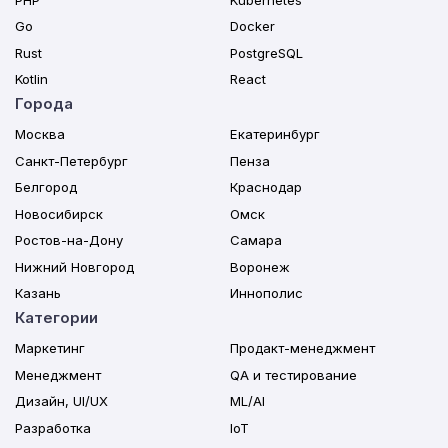
Go
Docker
Rust
PostgreSQL
Kotlin
React
Города
Москва
Екатеринбург
Санкт-Петербург
Пенза
Белгород
Краснодар
Новосибирск
Омск
Ростов-на-Дону
Самара
Нижний Новгород
Воронеж
Казань
Иннополис
Категории
Маркетинг
Продакт-менеджмент
Менеджмент
QA и тестирование
Дизайн, UI/UX
ML/AI
Разработка
IoT