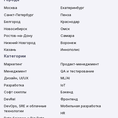
Москва
Екатеринбург
Санкт-Петербург
Пенза
Белгород
Краснодар
Новосибирск
Омск
Ростов-на-Дону
Самара
Нижний Новгород
Воронеж
Казань
Иннополис
Категории
Маркетинг
Продакт-менеджмент
Менеджмент
QA и тестирование
Дизайн, UI/UX
ML/AI
Разработка
IoT
Софт скиллы
Бэкенд
DevRel
Фронтенд
DevOps, SRE и облачные
Мобильная разработка
технологии
HR
Data Science и Big Data