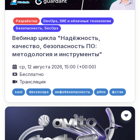
Разработка
DevOps, SRE и облачные технологии
Безопасность, SecOps
Вебинар цикла "Надёжность,
качество, безопасность ПО:
методология и инструменты"
ср, 12 августа 2026, 15:00 (+00:00)
Бесплатно
Трансляция
sast
devsecops
инфобезопасность
рбпо
фстэк