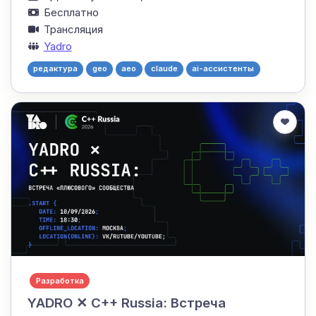
Бесплатно
Трансляция
Yadro
редактура
geo
aeo
claude
ai-ассистенты
Разработка
YADRO ✕ C++ Russia: Встреча