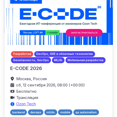
Разработка
DevOps, SRE и облачные технологии
Безопасность, SecOps
ML/AI
Мобильная разработка
E-CODE 2026
Москва,
Россия
сб, 12 сентября 2026, 08:00 (+00:00)
Бесплатно
Трансляция
Ozon Tech
backend
devops
ml/ds
mobile
qa automation