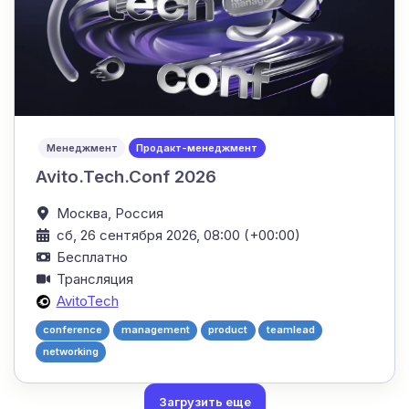
Менеджмент
Продакт-менеджмент
Avito.Tech.Conf 2026
Москва,
Россия
сб, 26 сентября 2026, 08:00 (+00:00)
Бесплатно
Трансляция
AvitoTech
conference
management
product
teamlead
networking
Загрузить еще