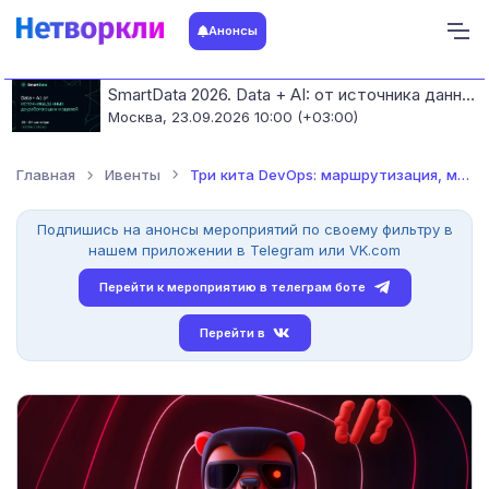
Анонсы
SmartData 2026. Data + AI: от источника данных до работающих моделей
Москва,
23.09.2026 10:00 (+03:00)
Главная
Ивенты
Три кита DevOps: маршрутизация, мониторинг и безопасность
Подпишись на анонсы мероприятий по своему фильтру в
нашем приложении в Telegram или VK.com
Перейти к мероприятию в телеграм боте
Перейти в