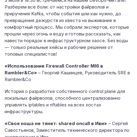
3 июля в 18:30 встречаемся на нашем DevOps-митапе!
Разберем все боли: от настройки файрволов и
приручения Kafka, чтобы события шли как нужно, до
превращения дежурств из квеста на выживание в
комфортный процесс. Мы собрали экспертов, которые
прошли через огонь и воду и готовы рассказать, как
навести порядок в инфраструктурном хаосе. Без воды
— только реальные кейсы и рабочие решения от
топовых специалистов!
«Использование Firewall Controller MI6 в
Rambler&Co»
– Георгий Кашинцев, Руководитель SRE в
Rambler&Co
История о разработке собственного control plane для
локальных файрволов, способного централизованно
управлять iptables и nftables на всех хостах
инфраструктуры.
«Своя ноша не тянет: shared oncall в Иви»
– Сергей
Савостьянов, Заместитель технического директора по
эксплуатации в Иви