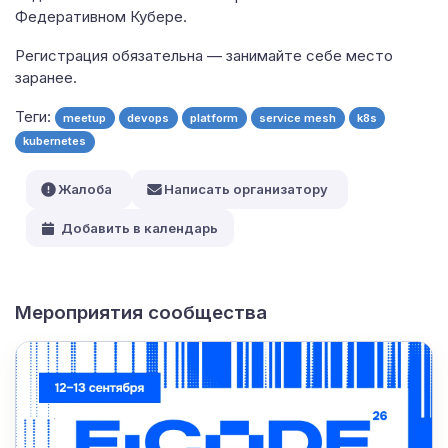
Федеративном Кубере.
Регистрация обязательна — занимайте себе место
заранее.
Теги:
meetup
devops
platform
service mesh
k8s
kubernetes
Жалоба
Написать организатору
Добавить в календарь
Мероприятия сообщества