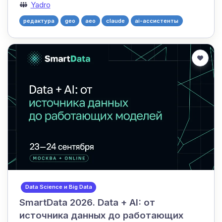
Yadro
редактура
geo
aeo
claude
ai-ассистенты
Data Science и Big Data
SmartData 2026. Data + AI: от
источника данных до работающих