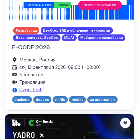
Разработка
DevOps, SRE и облачные технологии
Безопасность, SecOps
ML/AI
Мобильная разработка
E-CODE 2026
Москва,
Россия
сб, 12 сентября 2026, 08:00 (+00:00)
Бесплатно
Трансляция
Ozon Tech
backend
devops
ml/ds
mobile
qa automation