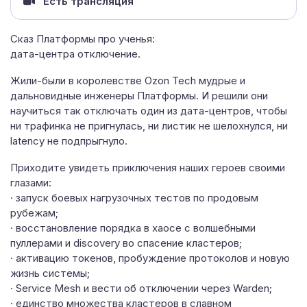
Есть трансляция
Сказ Платформы про ученья:
дата-центра отключение.
Жили-были в королевстве Ozon Tech мудрые и
дальновидные инженеры Платформы. И решили они
научиться так отключать один из дата-центров, чтобы
ни трафинка не пригнулась, ни листик не шелохнулся, ни
latency не подпрыгнуло.
Приходите увидеть приключения наших героев своими
глазами:
· запуск боевых нагрузочных тестов по продовым
рубежам;
· восстановление порядка в хаосе с волшебными
пуллерами и discovery во спасение кластеров;
· активацию токенов, пробуждение протоколов и новую
жизнь системы;
· Service Mesh и вести об отключении через Warden;
· единство множества кластеров в славном