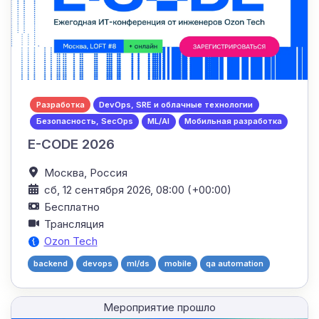
Разработка
DevOps, SRE и облачные технологии
Безопасность, SecOps
ML/AI
Мобильная разработка
E-CODE 2026
Москва,
Россия
сб, 12 сентября 2026, 08:00 (+00:00)
Бесплатно
Трансляция
Ozon Tech
backend
devops
ml/ds
mobile
qa automation
Мероприятие прошло