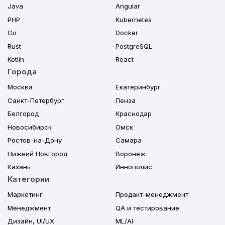
Java
Angular
PHP
Kubernetes
Go
Docker
Rust
PostgreSQL
Kotlin
React
Города
Москва
Екатеринбург
Санкт-Петербург
Пенза
Белгород
Краснодар
Новосибирск
Омск
Ростов-на-Дону
Самара
Нижний Новгород
Воронеж
Казань
Иннополис
Категории
Маркетинг
Продакт-менеджмент
Менеджмент
QA и тестирование
Дизайн, UI/UX
ML/AI