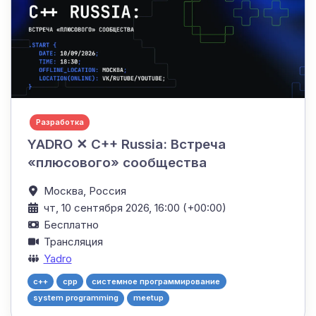
Разработка
YADRO ✕ C++ Russia: Встреча
«плюсового» сообщества
Москва,
Россия
чт, 10 сентября 2026, 16:00 (+00:00)
Бесплатно
Трансляция
Yadro
c++
cpp
системное программирование
system programming
meetup