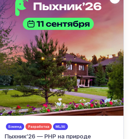
Бэкенд
Разработка
ML/AI
Пыхник’26 — PHP на природе