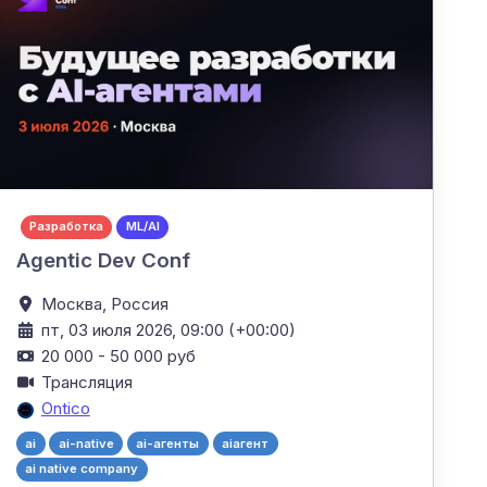
Разработка
ML/AI
Agentic Dev Conf
Москва,
Россия
пт, 03 июля 2026, 09:00 (+00:00)
20 000 - 50 000 руб
Трансляция
Ontico
ai
ai-native
ai-агенты
aiагент
ai native company