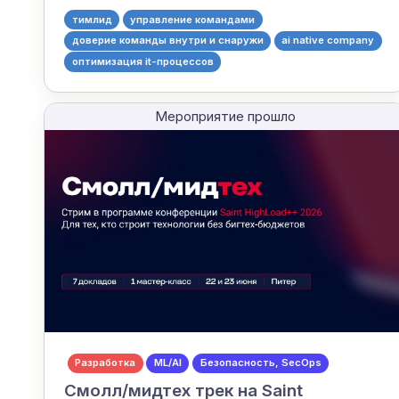
тимлид
управление командами
доверие команды внутри и снаружи
ai native company
оптимизация it-процессов
Мероприятие прошло
Разработка
ML/AI
Безопасность, SecOps
Смолл/мидтех трек на Saint