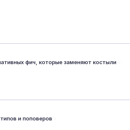
 нативных фич, которые заменяют костыли
#
лтипов и поповеров
#