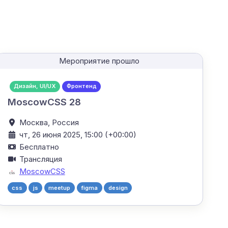
Мероприятие прошло
Дизайн, UI/UX
Фронтенд
MoscowCSS 28
Москва,
Россия
чт, 26 июня 2025, 15:00 (+00:00)
Бесплатно
Трансляция
MoscowCSS
css
js
meetup
figma
design