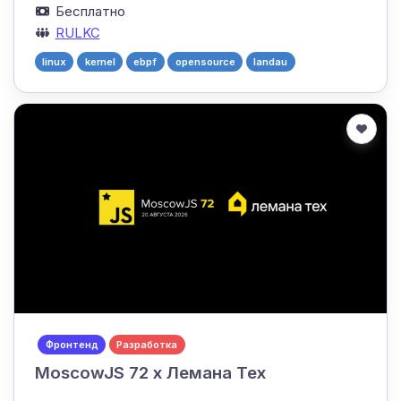
Бесплатно
RULKC
linux
kernel
ebpf
opensource
landau
Фронтенд
Разработка
MoscowJS 72 x Лемана Тех