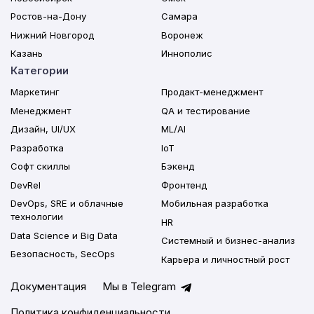
Ростов-на-Дону
Самара
Нижний Новгород
Воронеж
Казань
Иннополис
Категории
Маркетинг
Продакт-менеджмент
Менеджмент
QA и тестирование
Дизайн, UI/UX
ML/AI
Разработка
IoT
Софт скиллы
Бэкенд
DevRel
Фронтенд
DevOps, SRE и облачные
Мобильная разработка
технологии
HR
Data Science и Big Data
Системный и бизнес-анализ
Безопасность, SecOps
Карьера и личностный рост
Документация
Мы в Telegram
Политика конфиденциальности