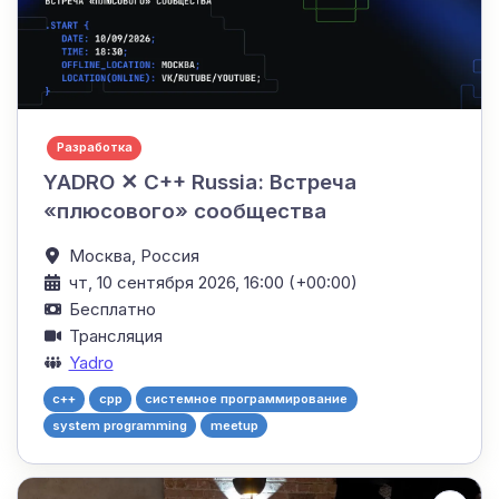
Разработка
YADRO ✕ C++ Russia: Встреча
«плюсового» сообщества
Москва,
Россия
чт, 10 сентября 2026, 16:00 (+00:00)
Бесплатно
Трансляция
Yadro
c++
cpp
системное программирование
system programming
meetup