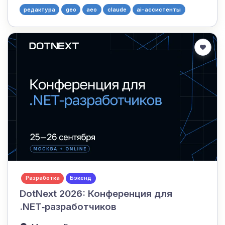
редактура
geo
aeo
claude
ai-ассистенты
Разработка
Бэкенд
DotNext 2026: Конференция для
.NET‑разработчиков