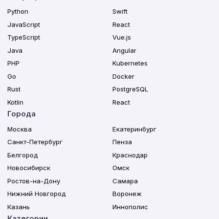
Python
Swift
JavaScript
React
TypeScript
Vue.js
Java
Angular
PHP
Kubernetes
Go
Docker
Rust
PostgreSQL
Kotlin
React
Города
Москва
Екатеринбург
Санкт-Петербург
Пенза
Белгород
Краснодар
Новосибирск
Омск
Ростов-на-Дону
Самара
Нижний Новгород
Воронеж
Казань
Иннополис
Категории