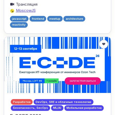
Трансляция
MoscowJS
javascript
frontend
meetup
architecture
reactivity
Разработка
DevOps, SRE и облачные технологии
Безопасность, SecOps
ML/AI
Мобильная разработка