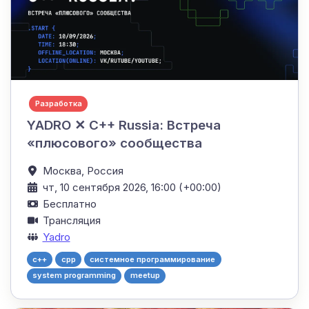
Разработка
YADRO ✕ C++ Russia: Встреча
«плюсового» сообщества
Москва,
Россия
чт, 10 сентября 2026, 16:00 (+00:00)
Бесплатно
Трансляция
Yadro
c++
cpp
системное программирование
system programming
meetup