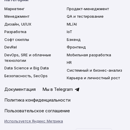
Маркетинг
Продакт-менеджмент
Менеджмент
QA и тестирование
Дизайн, UI/UX
ML/AI
Разработка
IoT
Софт скиллы
Бэкенд
DevRel
Фронтенд
DevOps, SRE и облачные
Мобильная разработка
технологии
HR
Data Science и Big Data
Системный и бизнес-анализ
Безопасность, SecOps
Карьера и личностный рост
Документация
Мы в Telegram
Политика конфиденциальности
Пользовательское соглашение
Используется Яндекс Метрика