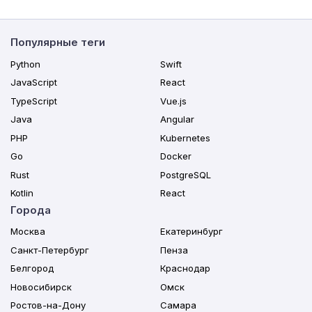
Популярные теги
Python
Swift
JavaScript
React
TypeScript
Vue.js
Java
Angular
PHP
Kubernetes
Go
Docker
Rust
PostgreSQL
Kotlin
React
Города
Москва
Екатеринбург
Санкт-Петербург
Пенза
Белгород
Краснодар
Новосибирск
Омск
Ростов-на-Дону
Самара