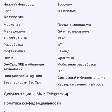
Нижний Новгород
Воронеж
Казань
Иннополис
Категории
Маркетинг
Продакт-менеджмент
Менеджмент
QA и тестирование
Дизайн, UI/UX
ML/AI
Разработка
IoT
Софт скиллы
Бэкенд
DevRel
Фронтенд
DevOps, SRE и облачные
Мобильная разработка
технологии
HR
Data Science и Big Data
Системный и бизнес-анализ
Безопасность, SecOps
Карьера и личностный рост
Документация
Мы в Telegram
Политика конфиденциальности