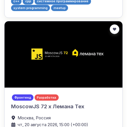
c++
cpp
системное программирование
system programming
meetup
Фронтенд
Разработка
MoscowJS 72 x Лемана Тех
Москва,
Россия
чт, 20 августа 2026, 15:00 (+00:00)