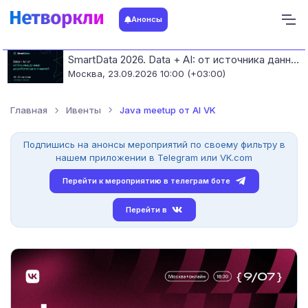
Анонсы
SmartData 2026. Data + AI: от источника данных до работающих моделей
Москва,
23.09.2026 10:00 (+03:00)
Главная
Ивенты
Java meetup от AI VK
Подпишись на анонсы мероприятий по своему фильтру в
нашем приложении в Telegram или VK.com
Перейти к мероприятию в телеграм боте
Перейти в