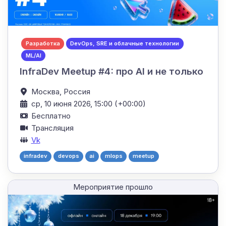
Разработка
DevOps, SRE и облачные технологии
ML/AI
InfraDev Meetup #4: про AI и не только
Москва,
Россия
ср, 10 июня 2026, 15:00 (+00:00)
Бесплатно
Трансляция
Vk
infradev
devops
ai
mlops
meetup
Мероприятие прошло