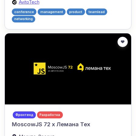
AvitoTech
conference
management
product
teamlead
networking
Фронтенд
Разработка
MoscowJS 72 x Лемана Тех