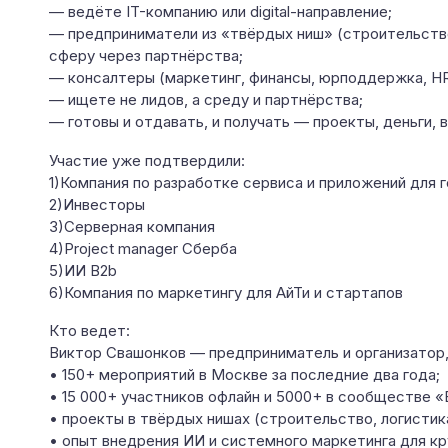
— ведёте IT-компанию или digital-направление;
— предприниматели из «твёрдых ниш» (строительство, 
сферу через партнёрства;
— консалтеры (маркетинг, финансы, юрподдержка, HR)
— ищете не лидов, а среду и партнёрства;
— готовы и отдавать, и получать — проекты, деньги,
Участие уже подтвердили:
1)Компания по разработке сервиса и приложений для г
2)Инвесторы
3)Серверная компания
4)Project manager Сберба
5)ИИ B2b
6)Компания по маркетингу для АйТи и стартапов
Кто ведет:
Виктор Свашонков — предприниматель и организатор, 
• 150+ мероприятий в Москве за последние два года;
• 15 000+ участников офлайн и 5000+ в сообществе «
• проекты в твёрдых нишах (строительство, логистика
• опыт внедрения ИИ и системного маркетинга для к