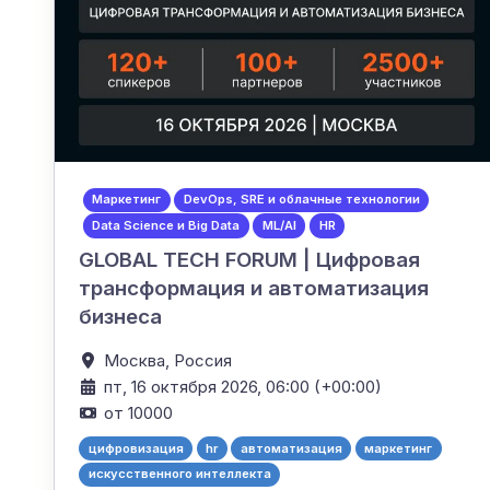
Маркетинг
DevOps, SRE и облачные технологии
Data Science и Big Data
ML/AI
HR
GLOBAL TECH FORUM | Цифровая
трансформация и автоматизация
бизнеса
Москва,
Россия
пт, 16 октября 2026, 06:00 (+00:00)
от 10000
цифровизация
hr
автоматизация
маркетинг
искусственного интеллекта