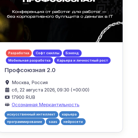
Разработка
Софт скиллы
Бэкенд
Мобильная разработка
Карьера и личностный рост
Профсоюзная 2.0
Москва,
Россия
сб, 22 августа 2026, 09:30 (+00:00)
17900 RUB
Осознанная Меркантильность
искусственный интеллект
карьера
программирование
saas
нейросети