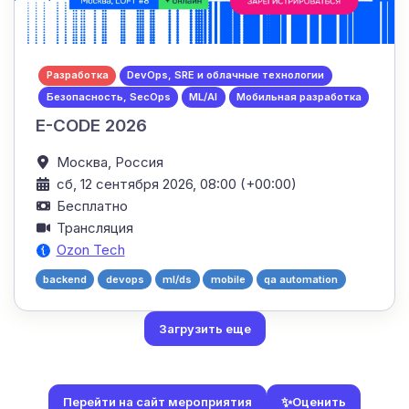
Разработка
DevOps, SRE и облачные технологии
Безопасность, SecOps
ML/AI
Мобильная разработка
E-CODE 2026
Москва,
Россия
сб, 12 сентября 2026, 08:00 (+00:00)
Бесплатно
Трансляция
Ozon Tech
backend
devops
ml/ds
mobile
qa automation
Загрузить еще
✨
Оценить
Перейти на сайт мероприятия