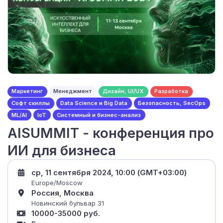
Маркетинг
Менеджмент
Дизайн, UI/UX
Разработка
Софт скиллы
Data Science и Big Data
Безопасность, SecOps
ML/AI
IoT
Системный и бизнес-анализ
AISUMMIT - конференция про
ИИ для бизнеса
ср, 11 сентября 2024, 10:00 (GMT+03:00)
Europe/Moscow
Россия, Москва
Новинский бульвар 31
10000-35000 руб.