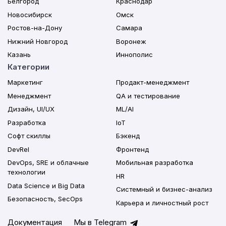
Белгород
Краснодар
Новосибирск
Омск
Ростов-на-Дону
Самара
Нижний Новгород
Воронеж
Казань
Иннополис
Категории
Маркетинг
Продакт-менеджмент
Менеджмент
QA и тестирование
Дизайн, UI/UX
ML/AI
Разработка
IoT
Софт скиллы
Бэкенд
DevRel
Фронтенд
DevOps, SRE и облачные
Мобильная разработка
технологии
HR
Data Science и Big Data
Системный и бизнес-анализ
Безопасность, SecOps
Карьера и личностный рост
Документация
Мы в Telegram