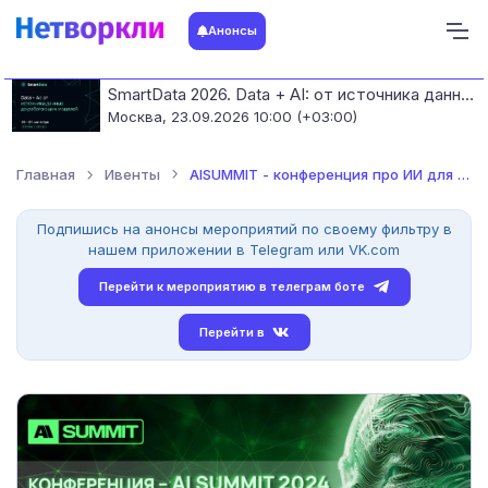
Анонсы
SmartData 2026. Data + AI: от источника данных до работающих моделей
Москва,
23.09.2026 10:00 (+03:00)
Главная
Ивенты
AISUMMIT - конференция про ИИ для бизнеса
Подпишись на анонсы мероприятий по своему фильтру в
нашем приложении в Telegram или VK.com
Перейти к мероприятию в телеграм боте
Перейти в