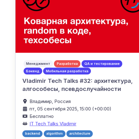
Менеджмент
Разработка
QA и тестирование
Бэкенд
Мобильная разработка
Vladimir Tech Talks #32: архитектура,
алгособесы, псевдослучайности
Владимир,
Россия
пт, 05 сентября 2025, 15:00 (+00:00)
Бесплатно
IT Tech Talks Vladimir
backend
algorithm
architecture