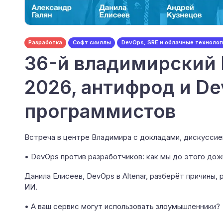
Разработка
Софт скиллы
DevOps, SRE и облачные технолог
36-й владимирский 
2026, антифрод и D
программистов
Встреча в центре Владимира с докладами, дискуссией
• DevOps против разработчиков: как мы до этого дож
Данила Елисеев, DevOps в Altenar, разберёт причины,
ИИ.
• А ваш сервис могут использовать злоумышленники?