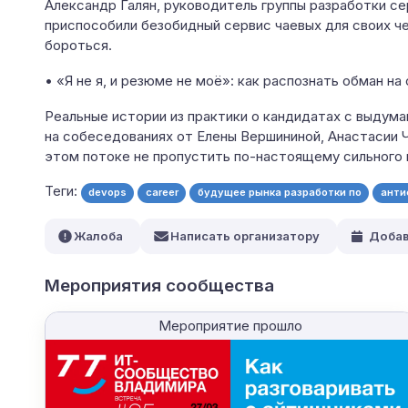
Александр Галян, руководитель группы разработки с
приспособили безобидный сервис чаевых для своих ч
бороться.
• «Я не я, и резюме не моё»: как распознать обман н
Реальные истории из практики о кандидатах с выдум
на собеседованиях от Елены Вершининой, Анастасии Чи
этом потоке не пропустить по-настоящему сильного
Теги:
devops
career
будущее рынка разработки по
анти
Жалоба
Написать организатору
Добав
Мероприятия сообщества
Мероприятие прошло