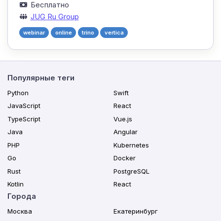
Бесплатно
JUG Ru Group
webinar
online
trino
vertica
Популярные теги
Python
Swift
JavaScript
React
TypeScript
Vue.js
Java
Angular
PHP
Kubernetes
Go
Docker
Rust
PostgreSQL
Kotlin
React
Города
Москва
Екатеринбург