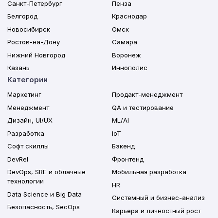
Санкт-Петербург
Пенза
Белгород
Краснодар
Новосибирск
Омск
Ростов-на-Дону
Самара
Нижний Новгород
Воронеж
Казань
Иннополис
Категории
Маркетинг
Продакт-менеджмент
Менеджмент
QA и тестирование
Дизайн, UI/UX
ML/AI
Разработка
IoT
Софт скиллы
Бэкенд
DevRel
Фронтенд
DevOps, SRE и облачные
Мобильная разработка
технологии
HR
Data Science и Big Data
Системный и бизнес-анализ
Безопасность, SecOps
Карьера и личностный рост