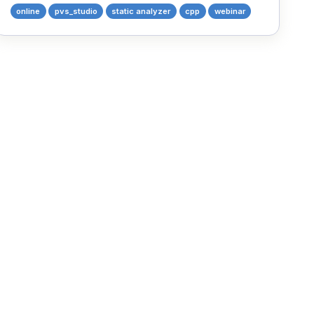
online
pvs_studio
static analyzer
cpp
webinar