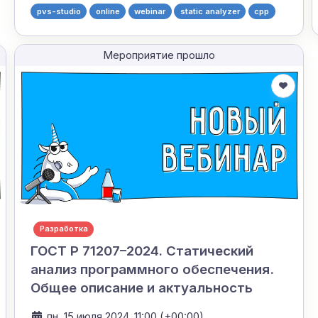
pvs-studio
online
webinar
static analyzer
cpp
Мероприятие прошло
Разработка
ГОСТ Р 71207–2024. Статический
анализ программного обеспечения.
Общее описание и актуальность
пн, 15 июля 2024, 11:00 (+00:00)