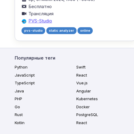
Бесплатно
Трансляция
PVS-Studio
pvs-studio
static analyzer
online
Популярные теги
Python
Swift
JavaScript
React
TypeScript
Vue.js
Java
Angular
PHP
Kubernetes
Go
Docker
Rust
PostgreSQL
Kotlin
React