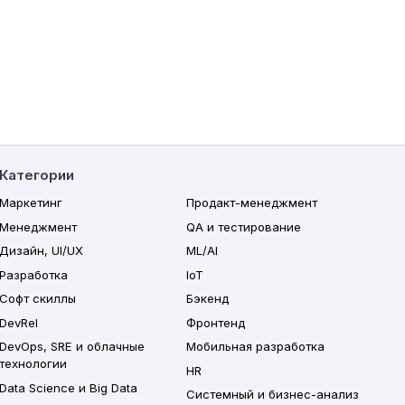
Категории
Маркетинг
Продакт-менеджмент
Менеджмент
QA и тестирование
Дизайн, UI/UX
ML/AI
Разработка
IoT
Софт скиллы
Бэкенд
DevRel
Фронтенд
DevOps, SRE и облачные
Мобильная разработка
технологии
HR
Data Science и Big Data
Системный и бизнес-анализ