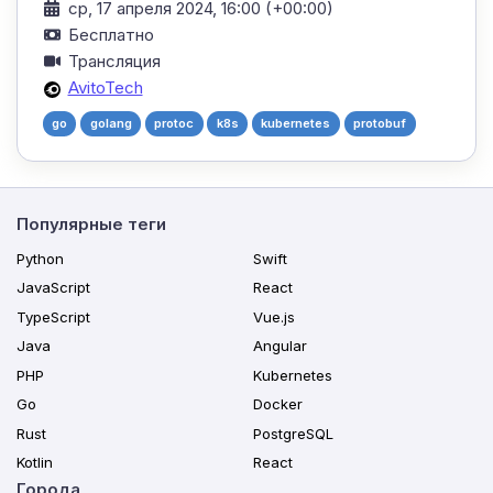
ср, 17 апреля 2024, 16:00 (+00:00)
Бесплатно
Трансляция
AvitoTech
go
golang
protoc
k8s
kubernetes
protobuf
Популярные теги
Python
Swift
JavaScript
React
TypeScript
Vue.js
Java
Angular
PHP
Kubernetes
Go
Docker
Rust
PostgreSQL
Kotlin
React
Города