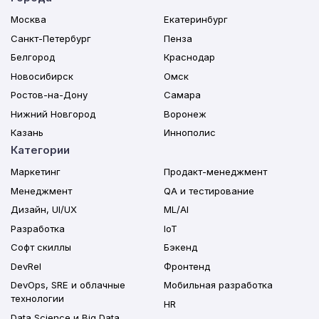
Москва
Екатеринбург
Санкт-Петербург
Пенза
Белгород
Краснодар
Новосибирск
Омск
Ростов-на-Дону
Самара
Нижний Новгород
Воронеж
Казань
Иннополис
Категории
Маркетинг
Продакт-менеджмент
Менеджмент
QA и тестирование
Дизайн, UI/UX
ML/AI
Разработка
IoT
Софт скиллы
Бэкенд
DevRel
Фронтенд
DevOps, SRE и облачные
Мобильная разработка
технологии
HR
Data Science и Big Data