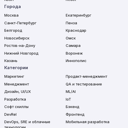
Города
Москва
Екатеринбург
Санкт-Петербург
Пенза
Белгород
Краснодар
Новосибирск
Омск
Ростов-на-Дону
Самара
Нижний Новгород
Воронеж
Казань
Иннополис
Категории
Маркетинг
Продакт-менеджмент
Менеджмент
QA и тестирование
Дизайн, UI/UX
ML/AI
Разработка
IoT
Софт скиллы
Бэкенд
DevRel
Фронтенд
DevOps, SRE и облачные
Мобильная разработка
технологии