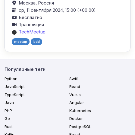
Москва,
Россия
ср, 11 сентября 2024, 15:00 (+00:00)
Бесплатно
Трансляция
TechMeetup
meetup
bdd
Популярные теги
Python
Swift
JavaScript
React
TypeScript
Vue.js
Java
Angular
PHP
Kubernetes
Go
Docker
Rust
PostgreSQL
Kotlin
React