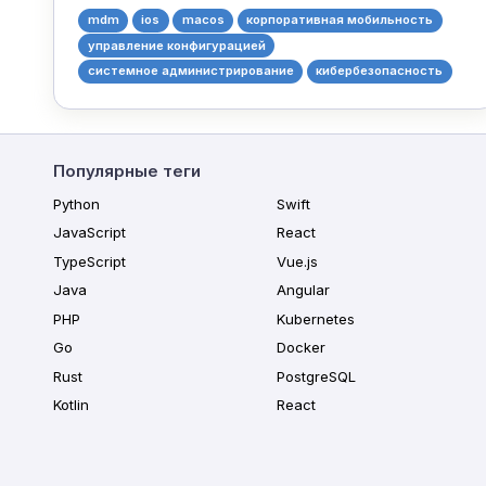
mdm
ios
macos
корпоративная мобильность
управление конфигурацией
системное администрирование
кибербезопасность
Популярные теги
Python
Swift
JavaScript
React
TypeScript
Vue.js
Java
Angular
PHP
Kubernetes
Go
Docker
Rust
PostgreSQL
Kotlin
React