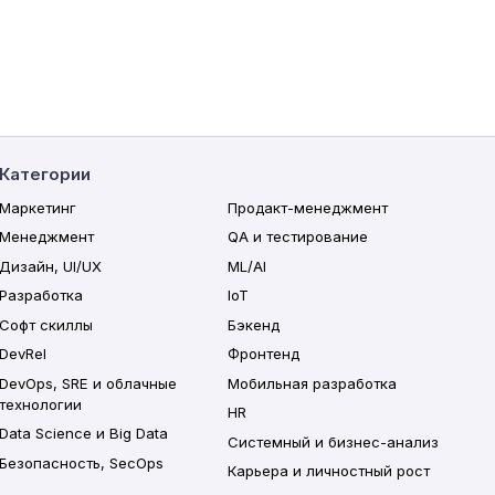
Категории
Маркетинг
Продакт-менеджмент
Менеджмент
QA и тестирование
Дизайн, UI/UX
ML/AI
Разработка
IoT
Софт скиллы
Бэкенд
DevRel
Фронтенд
DevOps, SRE и облачные
Мобильная разработка
технологии
HR
Data Science и Big Data
Системный и бизнес-анализ
Безопасность, SecOps
Карьера и личностный рост