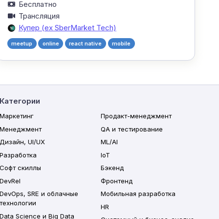
Бесплатно
Трансляция
Купер (ex SberMarket Tech)
meetup
online
react native
mobile
Категории
Маркетинг
Продакт-менеджмент
Менеджмент
QA и тестирование
Дизайн, UI/UX
ML/AI
Разработка
IoT
Софт скиллы
Бэкенд
DevRel
Фронтенд
DevOps, SRE и облачные
Мобильная разработка
технологии
HR
Data Science и Big Data