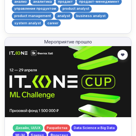
анализ
аналитика
продакт
продакт-менеджмент
управление продуктом
product analyst
product management
analyst
business analyst
system analyst
career
Мероприятие прошло
Дизайн, UI/UX
Разработка
Data Science и Big Data
ML/AI
Бэкенд
Фронтенд