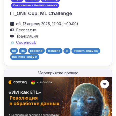
Системный и бизнес-анализ
IT_ONE Cup. ML Challenge
сб, 12 апреля 2025, 17:00 (+00:00)
Бесплатно
Трансляция
Codenrock
ml
ds
backend
frontend
ai
system analysis
business analyst
Мероприятие прошло