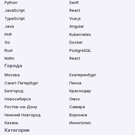
Python
Swift
JavaScript
React
TypeScript
Vue.js
Java
Angular
PHP
Kubernetes
Go
Docker
Rust
PostgreSQL
Kotlin
React
Города
Москва
Екатеринбург
Санкт-Петербург
Пенза
Белгород
Краснодар
Новосибирск
Омск
Ростов-на-Дону
Самара
Нижний Новгород
Воронеж
Казань
Иннополис
Категории