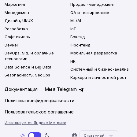
Маркетинг
Продакт-менеджмент
Менеджмент
QA и тестирование
Дизайн, UI/UX
ML/AI
Разработка
IoT
Софт скиллы
Бэкенд
DevRel
Фронтенд
DevOps, SRE и облачные
Мобильная разработка
технологии
HR
Data Science и Big Data
Системный и бизнес-анализ
Безопасность, SecOps
Карьера и личностный рост
Документация
Мы в Telegram
Политика конфиденциальности
Пользовательское соглашение
Используется Яндекс Метрика