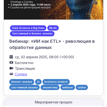
Data Science и Big Data
ML/AI
Системный и бизнес-анализ
Вебинар: «ИИ как ETL» - революция в
обработке данных
ср, 02 апреля 2025, 08:00 (+00:00)
Бесплатно
Трансляция
Conteq
бизнес-анализ
bi
business analyst
системный анализ
аналитика
webinar
online
Мероприятие прошло