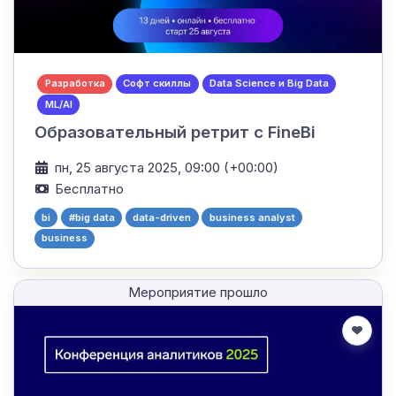
Разработка
Софт скиллы
Data Science и Big Data
ML/AI
Образовательный ретрит с FineBi
пн, 25 августа 2025, 09:00 (+00:00)
Бесплатно
bi
#big data
data-driven
business analyst
business
Мероприятие прошло