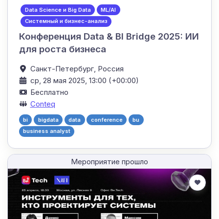
Data Science и Big Data
ML/AI
Системный и бизнес-анализ
Конференция Data & BI Bridge 2025: ИИ
для роста бизнеса
Санкт-Петербург,
Россия
ср, 28 мая 2025, 13:00 (+00:00)
Бесплатно
Conteq
bi
bigdata
data
conference
bu
business analyst
Мероприятие прошло