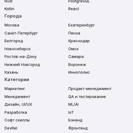
Rust
PostgreSQL
Kotlin
React
Города
Москва
Екатеринбург
Санкт-Петербург
Пенза
Белгород
Краснодар
Новосибирск
Омск
Ростов-на-Дону
Самара
Нижний Новгород
Воронеж
Казань
Иннополис
Категории
Маркетинг
Продакт-менеджмент
Менеджмент
QA и тестирование
Дизайн, UI/UX
ML/AI
Разработка
IoT
Софт скиллы
Бэкенд
DevRel
Фронтенд