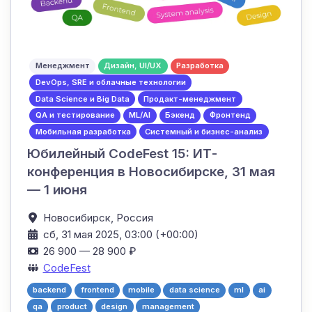
Менеджмент
Дизайн, UI/UX
Разработка
DevOps, SRE и облачные технологии
Data Science и Big Data
Продакт-менеджмент
QA и тестирование
ML/AI
Бэкенд
Фронтенд
Мобильная разработка
Системный и бизнес-анализ
Юбилейный CodeFest 15: ИТ-
конференция в Новосибирске, 31 мая
— 1 июня
Новосибирск,
Россия
сб, 31 мая 2025, 03:00 (+00:00)
26 900 — 28 900 ₽
CodeFest
backend
frontend
mobile
data science
ml
ai
qa
product
design
management