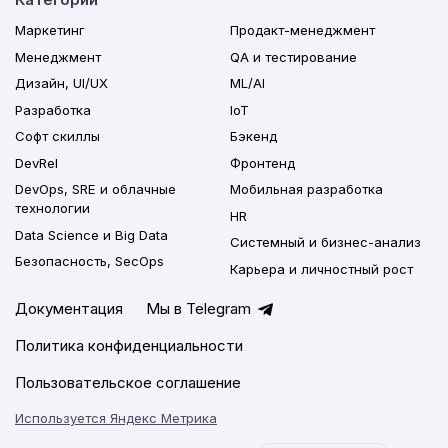
Маркетинг
Продакт-менеджмент
Менеджмент
QA и тестирование
Дизайн, UI/UX
ML/AI
Разработка
IoT
Софт скиллы
Бэкенд
DevRel
Фронтенд
DevOps, SRE и облачные
Мобильная разработка
технологии
HR
Data Science и Big Data
Системный и бизнес-анализ
Безопасность, SecOps
Карьера и личностный рост
Документация
Мы в Telegram
Политика конфиденциальности
Пользовательское соглашение
Используется Яндекс Метрика