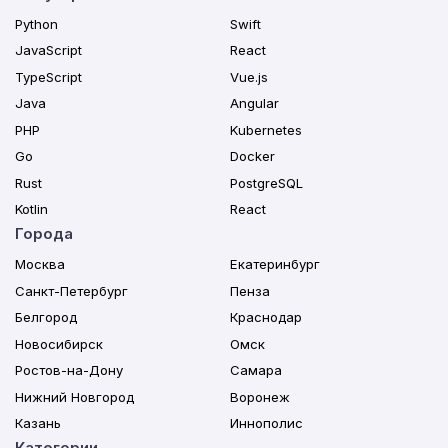
Python
Swift
JavaScript
React
TypeScript
Vue.js
Java
Angular
PHP
Kubernetes
Go
Docker
Rust
PostgreSQL
Kotlin
React
Города
Москва
Екатеринбург
Санкт-Петербург
Пенза
Белгород
Краснодар
Новосибирск
Омск
Ростов-на-Дону
Самара
Нижний Новгород
Воронеж
Казань
Иннополис
Категории