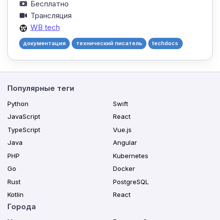
Бесплатно
Трансляция
WB tech
документация
технический писатель
techdocs
Популярные теги
Python
Swift
JavaScript
React
TypeScript
Vue.js
Java
Angular
PHP
Kubernetes
Go
Docker
Rust
PostgreSQL
Kotlin
React
Города