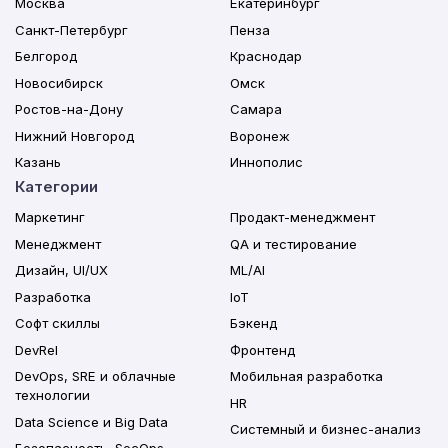
Москва
Екатеринбург
Санкт-Петербург
Пенза
Белгород
Краснодар
Новосибирск
Омск
Ростов-на-Дону
Самара
Нижний Новгород
Воронеж
Казань
Иннополис
Категории
Маркетинг
Продакт-менеджмент
Менеджмент
QA и тестирование
Дизайн, UI/UX
ML/AI
Разработка
IoT
Софт скиллы
Бэкенд
DevRel
Фронтенд
DevOps, SRE и облачные
Мобильная разработка
технологии
HR
Data Science и Big Data
Системный и бизнес-анализ