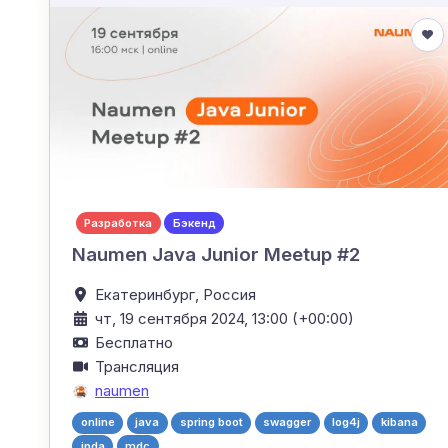
Разработка
Бэкенд
Naumen Java Junior Meetup #2
Екатеринбург,
Россия
чт, 19 сентября 2024, 13:00 (+00:00)
Бесплатно
Трансляция
naumen
online
java
spring boot
swagger
log4j
kibana
jpda
mdc