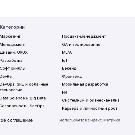
Категории
Маркетинг
Продакт-менеджмент
Менеджмент
QA и тестирование
Дизайн, UI/UX
ML/AI
Разработка
IoT
Софт скиллы
Бэкенд
DevRel
Фронтенд
DevOps, SRE и облачные
Мобильная разработка
технологии
HR
Data Science и Big Data
Системный и бизнес-анализ
Безопасность, SecOps
Карьера и личностный рост
ое соглашение
Используется Яндекс Метрика