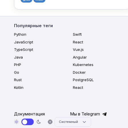
Популярные теги
Python
Swift
JavaScript
React
TypeScript
Vue.js
Java
Angular
PHP
Kubernetes
Go
Docker
Rust
PostgreSQL
Kotlin
React
Документация
Мы в Telegram