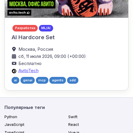
Разработка
ML/AI
AI Hardcore Set
Москва,
Россия
сб, 11 июля 2026, 09:00 (+00:00)
Бесплатно
AvitoTech
ai
genai
mcp
agents
sdd
Популярные теги
Python
Swift
JavaScript
React
TypeScript
Vue.js