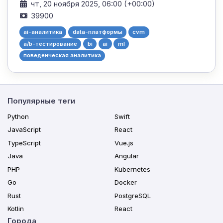
чт, 20 ноября 2025, 06:00 (+00:00)
39900
ai-аналитика
data-платформы
cvm
a/b-тестирование
bi
ai
ml
поведенческая аналитика
Популярные теги
Python
Swift
JavaScript
React
TypeScript
Vue.js
Java
Angular
PHP
Kubernetes
Go
Docker
Rust
PostgreSQL
Kotlin
React
Города