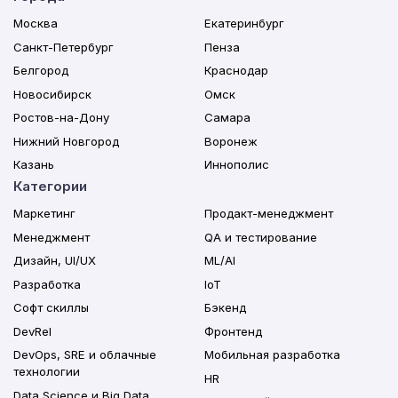
Москва
Екатеринбург
Санкт-Петербург
Пенза
Белгород
Краснодар
Новосибирск
Омск
Ростов-на-Дону
Самара
Нижний Новгород
Воронеж
Казань
Иннополис
Категории
Маркетинг
Продакт-менеджмент
Менеджмент
QA и тестирование
Дизайн, UI/UX
ML/AI
Разработка
IoT
Софт скиллы
Бэкенд
DevRel
Фронтенд
DevOps, SRE и облачные
Мобильная разработка
технологии
HR
Data Science и Big Data